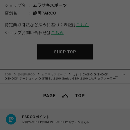
ショップ名
ムラサキスポーツ
店舗名
静岡PARCO
特定商取引法など法令に基づく表記は
こちら
ショップお問い合わせは
こちら
SHOP TOP
TOP
静岡PARCO
ムラサキスポーツ
カシオ CASIO G-SHOCK
…
GSHOCK ジーショック G-STEEL 2100 Series GBM-2100-1AJF タフソーラー
（ソーラー充電システム） モバイルリンク機能/アプリ連携機能 耐衝撃構造 腕時計
20気圧防水 国内正規品 【送料無料 北海道/沖縄/離島を除く】
PARCOポイント
全国のPARCOやONLINE PARCOで貯まる＆使える