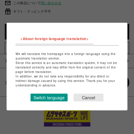
この商品について
問い合わせる
ギフト：ラッピング不可
カートに入れる
<About foreign language translation>
お気に入りアイテムに追加
We will translate the homepage into a foreign language using the
automatic translation service.
アイテム説明 / 素材
Since this service is an automatic translation system, it may not be
translated correctly and may differ from the original content of the
page before translation.
In addition, we do not take any responsibility for any direct or
indirect damage caused by using this service. Thank you for your
シェアする
understanding in advance.
Switch language
Cancel