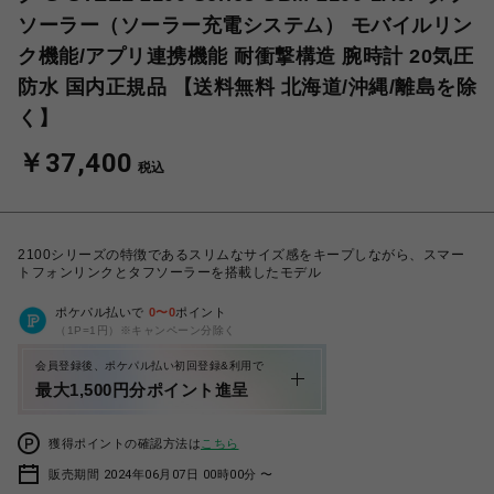
ソーラー（ソーラー充電システム） モバイルリン
ク機能/アプリ連携機能 耐衝撃構造 腕時計 20気圧
防水 国内正規品 【送料無料 北海道/沖縄/離島を除
く】
￥37,400
税込
2100シリーズの特徴であるスリムなサイズ感をキープしながら、スマー
トフォンリンクとタフソーラーを搭載したモデル
ポケパル払いで
0
〜
0
ポイント
（1P=1円）※キャンペーン分除く
会員登録後、ポケパル払い初回登録&利用で
最大1,500円分ポイント進呈
獲得ポイントの確認方法は
こちら
販売期間 2024年06月07日 00時00分 〜