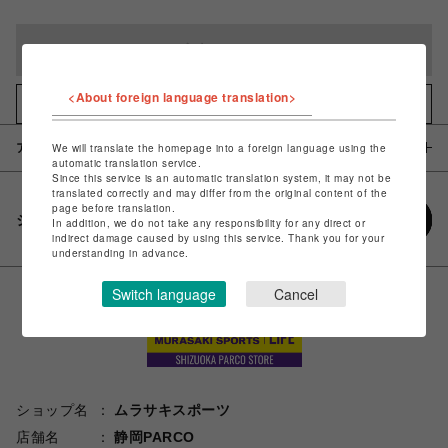
完売しました
<About foreign language translation>
お気に入りアイテムに追加
アイテム説明 / 素材
We will translate the homepage into a foreign language using the
automatic translation service.
Since this service is an automatic translation system, it may not be
translated correctly and may differ from the original content of the
page before translation.
シェアする
In addition, we do not take any responsibility for any direct or
indirect damage caused by using this service. Thank you for your
understanding in advance.
Switch language
Cancel
ショップ名
ムラサキスポーツ
店舗名
静岡PARCO