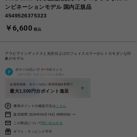
ンビネーションモデル 国内正規品
4549526375323
￥6,600
税込
アラビアインデックスと光沢仕上げのフェイスカラーがレトロモダンな印
象のモデル
ポケパル払いで
0
〜
0
ポイント
（1P=1円）※キャンペーン分除く
会員登録後、ポケパル払い初回登録&利用で
最大1,500円分ポイント進呈
獲得ポイントの確認方法は
こちら
販売期間 2024年06月14日 00時00分 〜
この商品について
問い合わせる
ギフト：ラッピング不可