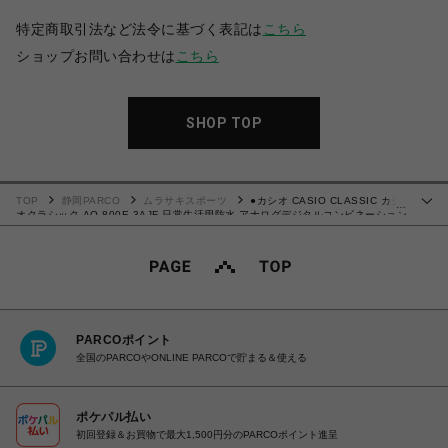
特定商取引法など法令に基づく表記は
こちら
ショップお問い合わせは
こちら
SHOP TOP
TOP
静岡PARCO
ムラサキスポーツ
●カシオ CASIO CLASSIC カシ
…
オクラシック AQ-800E-3AJF 日常生活用防水 アナログデジタルコンビネーション
モデル 国内正規品 4549526375323
PARCOポイント
全国のPARCOやONLINE PARCOで貯まる＆使える
ポケパル払い
初回登録＆お買物で最大1,500円分のPARCOポイント進呈