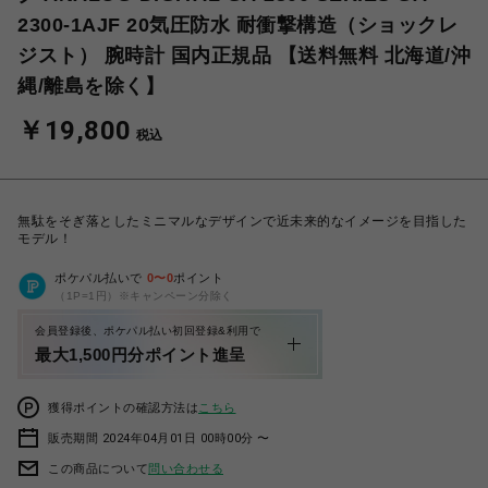
2300-1AJF 20気圧防水 耐衝撃構造（ショックレ
ジスト） 腕時計 国内正規品 【送料無料 北海道/沖
縄/離島を除く】
￥19,800
税込
無駄をそぎ落としたミニマルなデザインで近未来的なイメージを目指した
モデル！
ポケパル払いで
0
〜
0
ポイント
（1P=1円）※キャンペーン分除く
会員登録後、ポケパル払い初回登録&利用で
最大1,500円分ポイント進呈
獲得ポイントの確認方法は
こちら
販売期間 2024年04月01日 00時00分 〜
この商品について
問い合わせる