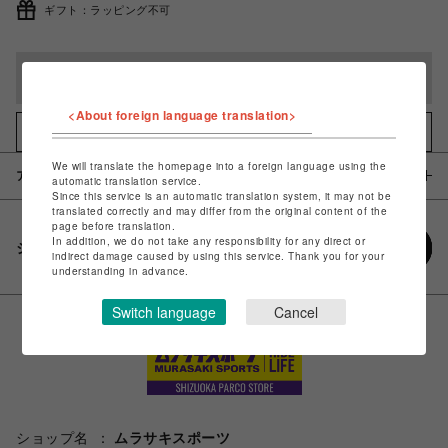
ギフト：ラッピング不可
完売しました
<About foreign language translation>
お気に入りアイテムに追加
We will translate the homepage into a foreign language using the
アイテム説明 / 素材
automatic translation service.
Since this service is an automatic translation system, it may not be
translated correctly and may differ from the original content of the
page before translation.
In addition, we do not take any responsibility for any direct or
シェアする
indirect damage caused by using this service. Thank you for your
understanding in advance.
Switch language
Cancel
ショップ名
ムラサキスポーツ