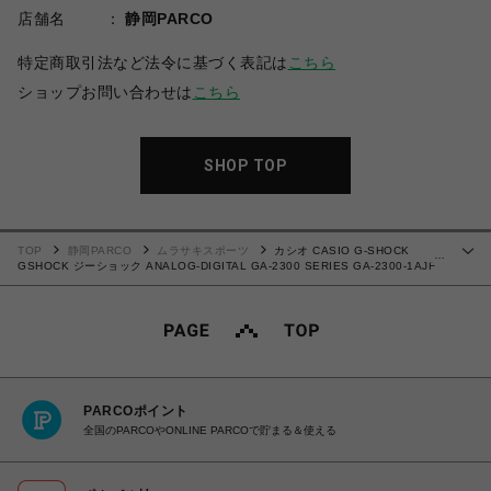
店舗名
静岡PARCO
特定商取引法など法令に基づく表記は
こちら
ショップお問い合わせは
こちら
SHOP TOP
TOP
静岡PARCO
ムラサキスポーツ
カシオ CASIO G-SHOCK
…
GSHOCK ジーショック ANALOG-DIGITAL GA-2300 SERIES GA-2300-1AJF
20気圧防水 耐衝撃構造（ショックレジスト） 腕時計 国内正規品 【送料無料 北海
道/沖縄/離島を除く】
PARCOポイント
全国のPARCOやONLINE PARCOで貯まる＆使える