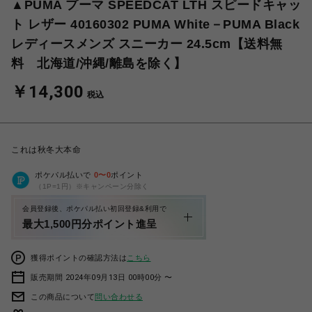
▲PUMA プーマ SPEEDCAT LTH スピードキャッ
ト レザー 40160302 PUMA White－PUMA Black
レディースメンズ スニーカー 24.5cm【送料無
料 北海道/沖縄/離島を除く】
￥14,300
税込
これは秋冬大本命
ポケパル払いで
0
〜
0
ポイント
（1P=1円）※キャンペーン分除く
会員登録後、ポケパル払い初回登録&利用で
最大1,500円分ポイント進呈
獲得ポイントの確認方法は
こちら
販売期間 2024年09月13日 00時00分 〜
この商品について
問い合わせる