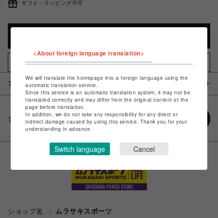
ギフト：ラッピング不可
カートに入れる
<About foreign language translation>
お気に入りアイテムに追加
We will translate the homepage into a foreign language using the
アイテム説明 / 素材
automatic translation service.
Since this service is an automatic translation system, it may not be
translated correctly and may differ from the original content of the
page before translation.
In addition, we do not take any responsibility for any direct or
シェアする
indirect damage caused by using this service. Thank you for your
understanding in advance.
Switch language
Cancel
ショップ名
ムラサキスポーツ