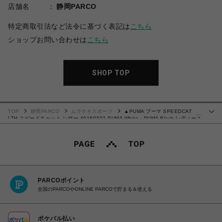
店舗名
静岡PARCO
特定商取引法など法令に基づく表記は
こちら
ショップお問い合わせは
こちら
SHOP TOP
TOP
静岡PARCO
ムラサキスポーツ
▲PUMA プーマ SPEEDCAT
…
LTH スピードキャット レザー 40160302 PUMA White－PUMA Black レディース
メンズ スニーカー 24.5cm【送料無料 北海道/沖縄/離島を除く】
PARCOポイント
全国のPARCOやONLINE PARCOで貯まる＆使える
ポケパル払い