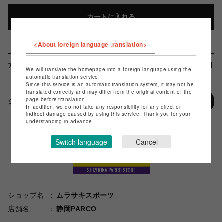
カートに入れる
<About foreign language translation>
お気に入りアイテムに追加
アイテム説明 / 素材
We will translate the homepage into a foreign language using the
automatic translation service.
Since this service is an automatic translation system, it may not be
translated correctly and may differ from the original content of the
page before translation.
シェアする
In addition, we do not take any responsibility for any direct or
indirect damage caused by using this service. Thank you for your
understanding in advance.
Switch language
Cancel
ショップ名
ムラサキスポーツ
店舗名
静岡PARCO