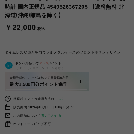
時計 国内正規品 4549526367205 【送料無料 北
海道/沖縄/離島を除く】
￥22,000
税込
タイムレスな輝きを放つフルメタルケースのフロントボタンデザイン
ポケパル払いで
0
〜
0
ポイント
（1P=1円）※キャンペーン分除く
会員登録後、ポケパル払い初回登録&利用で
最大1,500円分ポイント進呈
獲得ポイントの確認方法は
こちら
販売期間 2024年09月06日 00時00分 〜
この商品について
問い合わせる
ギフト：ラッピング不可