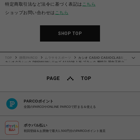
特定商取引法など法令に基づく表記は
こちら
ショップお問い合わせは
こちら
SHOP TOP
TOP
静岡PARCO
ムラサキスポーツ
カシオ CASIO CASIOCLASSIC
…
カシオクラシック PREMIUMシリーズ A1100B-1JF ブラック 腕時計 国内正規品
4549526367205 【送料無料 北海道/沖縄/離島を除く】
PARCOポイント
全国のPARCOやONLINE PARCOで貯まる＆使える
ポケパル払い
初回登録＆お買物で最大1,500円分のPARCOポイント進呈