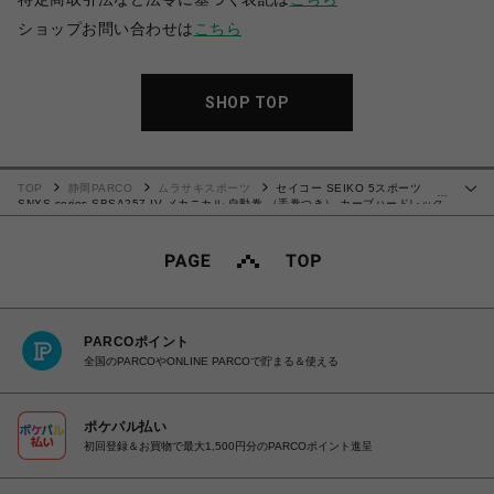
ショップお問い合わせは
こちら
SHOP TOP
TOP
静岡PARCO
ムラサキスポーツ
セイコー SEIKO 5スポーツ
…
SNXS series SBSA257 IV メカニカル 自動巻 （手巻つき） カーブハードレック
ス 腕時計 4954628466402 【送料無料 北海道/沖縄/離島を除く】
PARCOポイント
全国のPARCOやONLINE PARCOで貯まる＆使える
ポケパル払い
初回登録＆お買物で最大1,500円分のPARCOポイント進呈