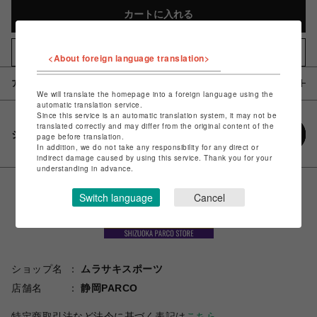
カートに入れる
お気に入りアイテムに追加
<About foreign language translation>
アイテム説明 / 素材
We will translate the homepage into a foreign language using the
automatic translation service.
Since this service is an automatic translation system, it may not be
translated correctly and may differ from the original content of the
シェアする
page before translation.
In addition, we do not take any responsibility for any direct or
indirect damage caused by using this service. Thank you for your
understanding in advance.
Switch language
Cancel
ショップ名
ムラサキスポーツ
店舗名
静岡PARCO
特定商取引法など法令に基づく表記は
こちら