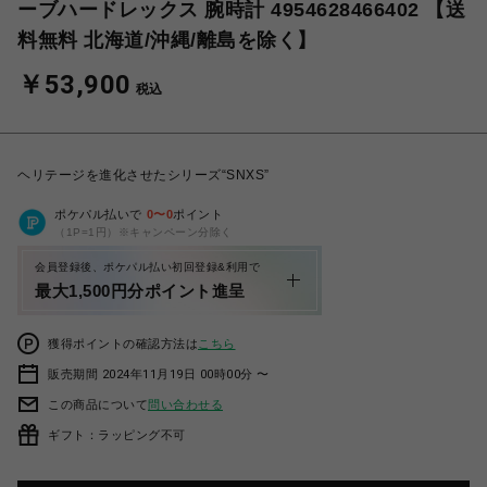
ーブハードレックス 腕時計 4954628466402 【送
料無料 北海道/沖縄/離島を除く】
￥53,900
税込
ヘリテージを進化させたシリーズ“SNXS”
ポケパル払いで
0
〜
0
ポイント
（1P=1円）※キャンペーン分除く
会員登録後、ポケパル払い初回登録&利用で
最大1,500円分ポイント進呈
獲得ポイントの確認方法は
こちら
販売期間 2024年11月19日 00時00分 〜
この商品について
問い合わせる
ギフト：ラッピング不可