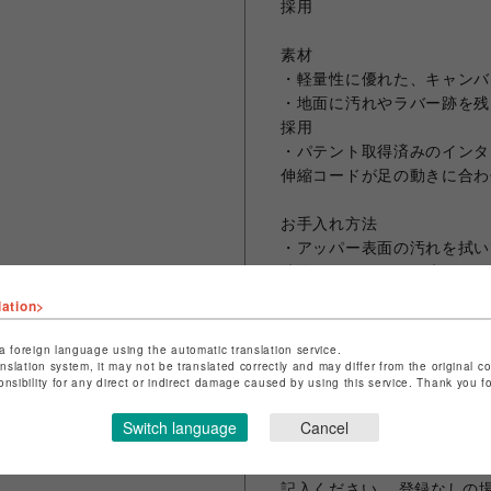
採用
素材
・軽量性に優れた、キャンバ
・地面に汚れやラバー跡を残
採用
・パテント取得済みのインタ
伸縮コードが足の動きに合わ
お手入れ方法
・アッパー表面の汚れを拭い
洗浄してください。絞ったタ
が残っているとシミ、変色の
lation>
ってください。 形を整え風
a foreign language using the automatic translation service.
anslation system, it may not be translated correctly and may differ from the original c
onsibility for any direct or indirect damage caused by using this service. Thank you 
Switch language
Cancel
ムラサキスポーツポイントア
その他、要望欄にムラポアプ
記入ください。 登録なしの