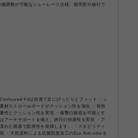
の微調整が可能なシューレース仕様。都市部や旅行で
ntoured Fitは快適で足にぴったりとフィット ・シ
素材ストロベルボードがクッション性を強化 ・発泡
量性とクッション性を実現 ・衝撃の吸収を可能とす
はアーチサポートを備え、終日の快適性を実現 ・ア
濡れた路面で防滑性を発揮します。 ・スタビリティ
・天然原料による抗菌防臭加工のEco Anti-odorを