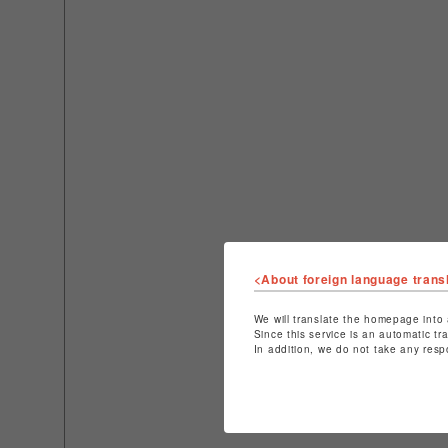
<About foreign language trans
We will translate the homepage into 
Since this service is an automatic tr
In addition, we do not take any resp