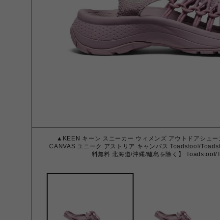
▲KEEN キーン スニーカー ウィメンズ アウトドアシューズ 
CANVAS ユニーク アストリア キャンバス Toadstool/Toadstoo
料無料 北海道/沖縄/離島を除く】 Toadstool/Toa