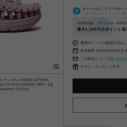
ポケパル払いで
0
〜
0
ポイ
（1P=1円）※キャンペーン分除
会員登録後、ポケパル払い初回登
最大1,500円分ポイント進
獲得ポイントの確認方法は
販売期間 2025年05月01日 
この商品について
問い合わ
ギフト：ラッピング不可
サンダル UNEEK ASTORIA
l 25.0cm 1030392 MM1 【送
dstool 25.0cm