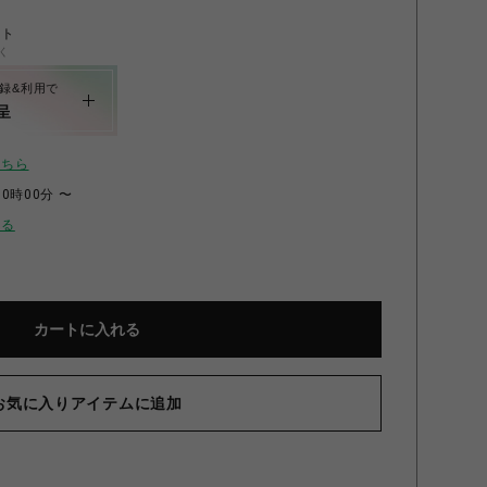
ント
く
録&利用で
呈
こちら
00時00分 〜
せる
▲
CAN
カートに入れる
お気に入りアイテムに追加