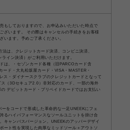
売もしておりますので、お申込みいただいた時点で
ございます。 その際はキャンセルの手続きをお客様
ざいます。予めご了承ください。
お支払方法は、クレジットカード決済、コンビニ決済、
オンライン決済）がご利用いただけます。
ドは、・セゾンカード各種（旧PARCOカード含
カード・大丸松坂屋カード・VISA・MASTER・
プレス・ダイナースクラブのクレジットカードとなって
ス（3Dセキュア2.0）非対応のカード、一部の海外
部の デビットカード・プリペイドカードではお支払い
. アッパーをコードで形成した革命的な一足UNEEKにフェ
誇るハイパフォーマンスなソールユニットを掛け合
。キャンバスバージョン。UNEEKのアッパーデザイ
ポート性を実現した肉厚なミッドソール＋アウトソ