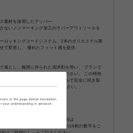
ス素材を採用したアッパー
さないノンマーキング加工のラバーアウトソールを
ーロッキングコードシステム、2本のポリエステル製
せて変形し、 優れたフィット感を提供
て落とし、靴用に作られた洗浄剤を用い、 ブラシで
オルで泡をしっかり拭き取ってください。 この時泡
可能性がありますので乾いたタオルで完全に拭き取
通しの良い場所で陰干しをしてください。
ontent of the page before translation.
for your understanding in advance.
プリ『ムラポ』のご登録がある場合は
リメンバー画面でバーコードしたの16桁の数字をご
場合は『登録なし』とご記入ください。