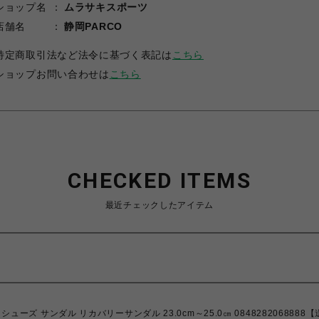
ショップ名
ムラサキスポーツ
店舗名
静岡PARCO
特定商取引法など法令に基づく表記は
こちら
ショップお問い合わせは
こちら
CHECKED ITEMS
最近チェックしたアイテム
シューズ サンダル リカバリーサンダル 23.0cm～25.0㎝ 084828206888