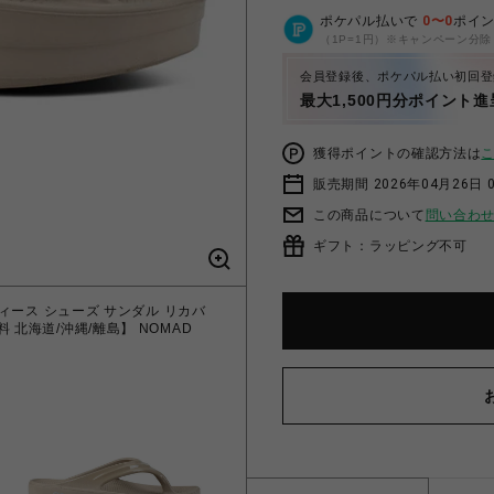
ポケパル払いで
0
〜
0
ポイ
（1P=1円）※キャンペーン分除
会員登録後、ポケパル払い初回登
最大1,500円分ポイント進
獲得ポイントの確認方法は
販売期間 2026年04月26日 
この商品について
問い合わ
ギフト：ラッピング不可
レディース シューズ サンダル リカバ
無料 北海道/沖縄/離島】 NOMAD