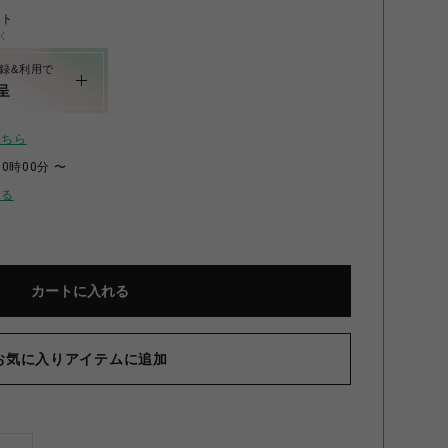
ント
く
録&利用で
呈
こちら
00時00分 〜
せる
カートに入れる
お気に入りアイテムに追加