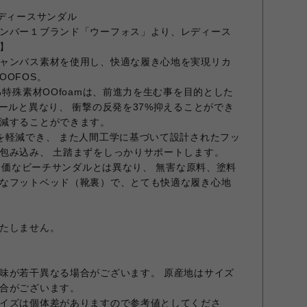
レディースサンダル
ンバー１ブランド「ウーフォス」より、レディース
】
ャンバス素材を使用し、快適な履き心地を実現リカ
OFOS。
る特殊素材OOfoamは、前進力を生む事を目的とした
ールと異なり、 衝撃の反発を37%抑えることができ
減することができます。
を軽減でき、 また人間工学に基づいて設計されたフッ
包み込み、 土踏まずをしっかりサポートします。
の安価なビーチサンダルとは異なり、 無害な原料、塗料
なフットベッド（靴裏）で、とても快適な履き心地
たしません。
味が若干異なる場合がございます。 原産地はサイズ
合がございます。
イズは個体差がありますので参考値としてくださ