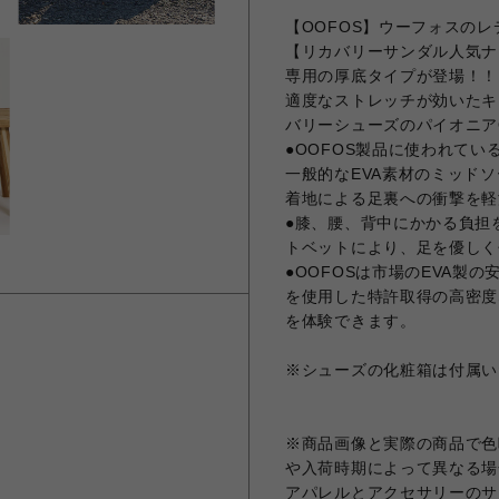
【OOFOS】ウーフォスの
【リカバリーサンダル人気ナ
専用の厚底タイプが登場！！
適度なストレッチが効いたキ
バリーシューズのパイオニアO
●OOFOS製品に使われてい
一般的なEVA素材のミッドソ
着地による足裏への衝撃を軽
●膝、腰、背中にかかる負担
トベットにより、足を優しく
●OOFOSは市場のEVA製
を使用した特許取得の高密度
を体験できます。
※シューズの化粧箱は付属い
※商品画像と実際の商品で色
や入荷時期によって異なる場
アパレルとアクセサリーのサ