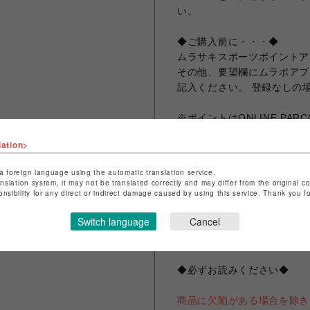
い。
◆ご購入前に・・・◆
ムラサキスポーツポイントア
その他、要望欄にムラポアプ
記入ください。 登録なしの
※ポイントはONLINE P
きます。
lation>
※購入前に無料でご登録も可
ださいませ。
a foreign language using the automatic translation service.
anslation system, it may not be translated correctly and may differ from the original c
onsibility for any direct or indirect damage caused by using this service. Thank you 
ご登録は下記リンクから
https://www.murasaki.co.jp
Switch language
Cancel
sports/shop/shizuoka/1b2d
◆必ずお読みください◆
商品に欠陥がある場合を除き