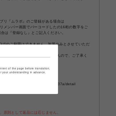
プリ『ムラポ』のご登録がある場合は
リメンバー画面でバーコードしたの16桁の数字をご
場合は『登録なし』とご記入ください。
ARCOでのご利用はできません。加算のみとさせていただ
能です。ポイントは後付できませんので、ご了承く
ontent of the page before translation.
for your understanding in advance.
/brand/ridelifemag-murasaki-
e7fa-d29f-4494-8e8f-765592cb237a/detail
、原則として返品には応じません。