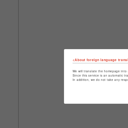
<About foreign language trans
We will translate the homepage into 
Since this service is an automatic tr
In addition, we do not take any resp