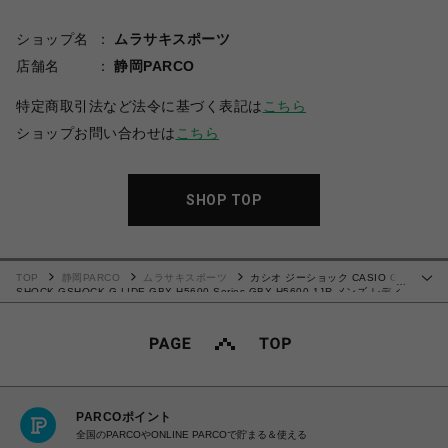
ショップ名
ムラサキスポーツ
店舗名
静岡PARCO
特定商取引法など法令に基づく表記は
こちら
ショップお問い合わせは
こちら
SHOP TOP
TOP
静岡PARCO
ムラサキスポーツ
カシオ ジーショック CASIO G-
…
SHOCK GSHOCK G-LIDE GBX-H5600 Series GBX-H5600-1JR メンズ レディ
ース 腕時計 国内正規品 【送料無料 北海道/沖縄/離島除く】
PARCOポイント
全国のPARCOやONLINE PARCOで貯まる＆使える