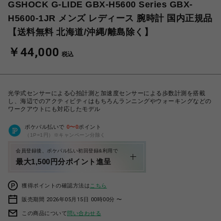
GSHOCK G-LIDE GBX-H5600 Series GBX-
H5600-1JR メンズ レディース 腕時計 国内正規品
【送料無料 北海道/沖縄/離島除く】
￥44,000
税込
光学式センサーによる心拍計測と加速度センサーによる歩数計測を搭載
し、海辺でのアクティビティはもちろんランニングやウォーキングなどの
ワークアウトにも対応したモデル
ポケパル払いで
0
〜
0
ポイント
（1P=1円）※キャンペーン分除く
会員登録後、ポケパル払い初回登録&利用で
最大1,500円分ポイント進呈
獲得ポイントの確認方法は
こちら
販売期間 2026年05月15日 00時00分 〜
この商品について
問い合わせる