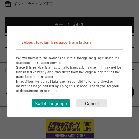
ギフト：ラッピング不可
カートに入れる
<About foreign language translation>
お気に入りアイテムに追加
アイテム説明 / 素材
We will translate the homepage into a foreign language using the
automatic translation service.
Since this service is an automatic translation system, it may not be
注意事項
translated correctly and may differ from the original content of the
page before translation.
In addition, we do not take any responsibility for any direct or
indirect damage caused by using this service. Thank you for your
understanding in advance.
シェアする
Switch language
Cancel