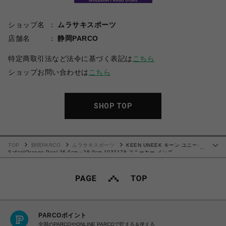
ショップ名
ムラサキスポーツ
店舗名
静岡PARCO
特定商取引法など法令に基づく表記は
こちら
ショップお問い合わせは
こちら
SHOP TOP
TOP
静岡PARCO
ムラサキスポーツ
KEEN UNEEK キーン ユニーク
…
Safari/Orange Peel 26.0cm～28.0cm 1032178 スニーカー メンズ
0199289012016【送料無料 北海道/沖縄/離島を除く】
PARCOポイント
全国のPARCOやONLINE PARCOで貯まる＆使える