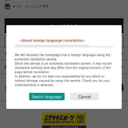
ギフト：ラッピング不可
カートに入れる
<About foreign language translation>
お気に入りアイテムに追加
アイテム説明 / 素材
We will translate the homepage into a foreign language using the
automatic translation service.
Since this service is an automatic translation system, it may not be
注意事項
translated correctly and may differ from the original content of the
page before translation.
In addition, we do not take any responsibility for any direct or
indirect damage caused by using this service. Thank you for your
understanding in advance.
シェアする
Switch language
Cancel