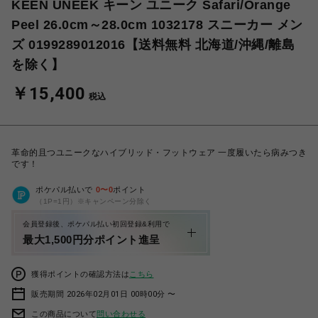
KEEN UNEEK キーン ユニーク Safari/Orange
Peel 26.0cm～28.0cm 1032178 スニーカー メン
ズ 0199289012016【送料無料 北海道/沖縄/離島
を除く】
￥15,400
税込
革命的且つユニークなハイブリッド・フットウェア 一度履いたら病みつき
です！
ポケパル払いで
0
〜
0
ポイント
（1P=1円）※キャンペーン分除く
会員登録後、ポケパル払い初回登録&利用で
最大1,500円分ポイント進呈
獲得ポイントの確認方法は
こちら
販売期間 2026年02月01日 00時00分 〜
この商品について
問い合わせる