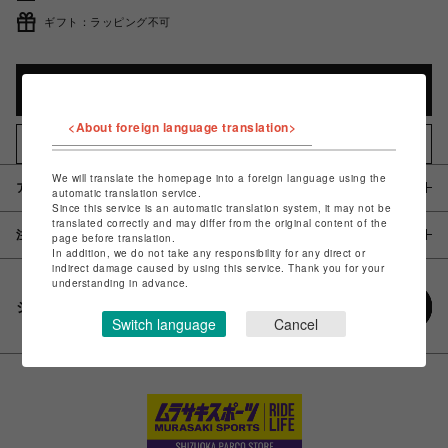
ギフト：ラッピング不可
カートに入れる
<About foreign language translation>
お気に入りアイテムに追加
We will translate the homepage into a foreign language using the
アイテム説明 / 素材
automatic translation service.
Since this service is an automatic translation system, it may not be
translated correctly and may differ from the original content of the
注意事項
page before translation.
In addition, we do not take any responsibility for any direct or
indirect damage caused by using this service. Thank you for your
understanding in advance.
シェアする
Switch language
Cancel