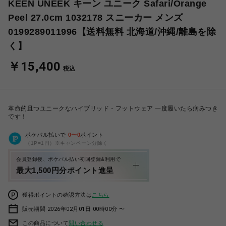
KEEN UNEEK キーン ユニーク Safari/Orange
Peel 27.0cm 1032178 スニーカー メンズ
0199289011996【送料無料 北海道/沖縄/離島を除
く】
￥15,400
税込
革命的且つユニークなハイブリッド・フットウェア 一度履いたら病みつき
です！
ポケパル払いで
0
〜
0
ポイント
（1P=1円）※キャンペーン分除く
会員登録後、ポケパル払い初回登録&利用で
最大1,500円分ポイント進呈
獲得ポイントの確認方法は
こちら
販売期間 2026年02月01日 00時00分 〜
この商品について
問い合わせる