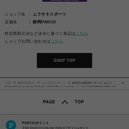
ショップ名
ムラサキスポーツ
店舗名
静岡PARCO
特定商取引法など法令に基づく表記は
こちら
ショップお問い合わせは
こちら
SHOP TOP
TOP
静岡PARCO
ムラサキスポーツ
KEEN UNEEK キーン ユニーク
…
Safari/Orange Peel 27.0cm 1032178 スニーカー メンズ 0199289011996【送
料無料 北海道/沖縄/離島を除く】
PARCOポイント
全国のPARCOやONLINE PARCOで貯まる＆使える