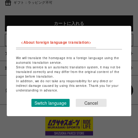
ギフト：ラッピング不可
カートに入れる
お気に入りアイテムに追加
<About foreign language translation>
アイテム説明 / 素材
We will translate the homepage into a foreign language using the
automatic translation service.
Since this service is an automatic translation system, it may not be
注意事項
translated correctly and may differ from the original content of the
page before translation.
In addition, we do not take any responsibility for any direct or
indirect damage caused by using this service. Thank you for your
シェアする
understanding in advance.
Switch language
Cancel