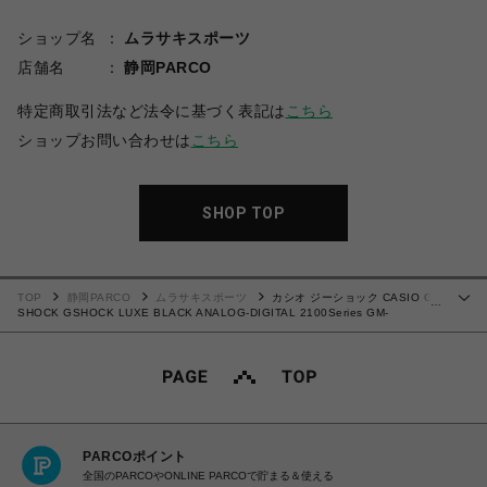
ショップ名
ムラサキスポーツ
店舗名
静岡PARCO
特定商取引法など法令に基づく表記は
こちら
ショップお問い合わせは
こちら
SHOP TOP
TOP
静岡PARCO
ムラサキスポーツ
カシオ ジーショック CASIO G-
…
SHOCK GSHOCK LUXE BLACK ANALOG-DIGITAL 2100Series GM-
2100LXB-1AJF メンズ レディース 4549526426902 腕時計 国内正規品 【送料
無料 北海道/沖縄/離島除く】
PARCOポイント
全国のPARCOやONLINE PARCOで貯まる＆使える