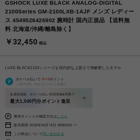
GSHOCK LUXE BLACK ANALOG-DIGITAL
2100Series GM-2100LXB-1AJF メンズ レディー
ス 4549526426902 腕時計 国内正規品 【送料無
料 北海道/沖縄/離島除く】
￥32,450
税込
LUXE BLACK2100シリーズを現代的な上質さで再解釈したモデル
ポケパル払いで
0
〜
0
ポイント
（1P=1円）※キャンペーン分除く
会員登録後、ポケパル払い初回登録&利用で
最大1,500円分ポイント進呈
獲得ポイントの確認方法は
こちら
販売期間 2026年06月16日 00時00分 〜
この商品について
問い合わせる