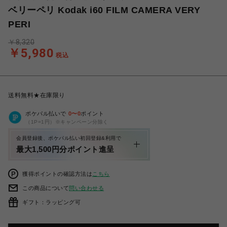
ベリーペリ Kodak i60 FILM CAMERA VERY
PERI
￥8,320
￥5,980
税込
送料無料★在庫限り
ポケパル払いで
0
〜
0
ポイント
（1P=1円）※キャンペーン分除く
会員登録後、ポケパル払い初回登録&利用で
最大1,500円分ポイント進呈
獲得ポイントの確認方法は
こちら
この商品について
問い合わせる
ギフト：ラッピング可