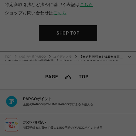
特定商取引法など法令に基づく表記は
こちら
ショップお問い合わせは
こちら
SHOP TOP
TOP
ひばりが丘PARCO
コイデカメラ
【★送料無料★SALE★在庫限
…
り★12時までのご注文で即日出荷！】コダック フィルムカメラ i60 ベリーペリ
Kodak i60 FILM CAMERA VERY PERI
PARCOポイント
全国のPARCOやONLINE PARCOで貯まる＆使える
ポケパル払い
初回登録＆お買物で最大1,500円分のPARCOポイント進呈