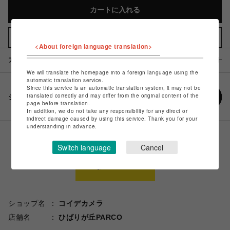
カートに入れる
お気に入りアイテムに追加
<About foreign language translation>
アイテム説明 / 素材
We will translate the homepage into a foreign language using the
automatic translation service.
Since this service is an automatic translation system, it may not be
translated correctly and may differ from the original content of the
シェアする
page before translation.
In addition, we do not take any responsibility for any direct or
indirect damage caused by using this service. Thank you for your
understanding in advance.
Switch language
Cancel
ショップ名
コイデカメラ
店舗名
ひばりが丘PARCO