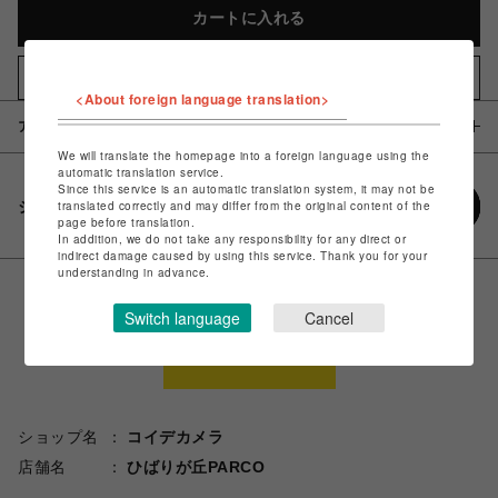
カートに入れる
お気に入りアイテムに追加
<About foreign language translation>
アイテム説明 / 素材
We will translate the homepage into a foreign language using the
automatic translation service.
Since this service is an automatic translation system, it may not be
シェアする
translated correctly and may differ from the original content of the
page before translation.
In addition, we do not take any responsibility for any direct or
indirect damage caused by using this service. Thank you for your
understanding in advance.
Switch language
Cancel
ショップ名
コイデカメラ
店舗名
ひばりが丘PARCO