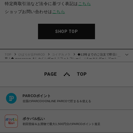
特定商取引法など法令に基づく表記は
こちら
ショップお問い合わせは
こちら
SHOP TOP
TOP
ひばりが丘PARCO
コイデカメラ
◆12時までのご注文で即日出
…
荷！◆ monogram ましかくレザーミニフォトフレーム （キーホルダー）ゴール
ド
PARCOポイント
全国のPARCOやONLINE PARCOで貯まる＆使える
ポケパル払い
初回登録＆お買物で最大1,500円分のPARCOポイント進呈