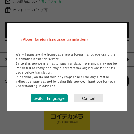
この商品について
問い合わせる
ギフト：ラッピング可
カートに入れる
<About foreign language translation>
お気に入りアイテムに追加
We will translate the homepage into a foreign language using the
automatic translation service.
アイテム説明 / 素材
Since this service is an automatic translation system, it may not be
translated correctly and may differ from the original content of the
page before translation.
In addition, we do not take any responsibility for any direct or
シェアする
indirect damage caused by using this service. Thank you for your
understanding in advance.
Switch language
Cancel