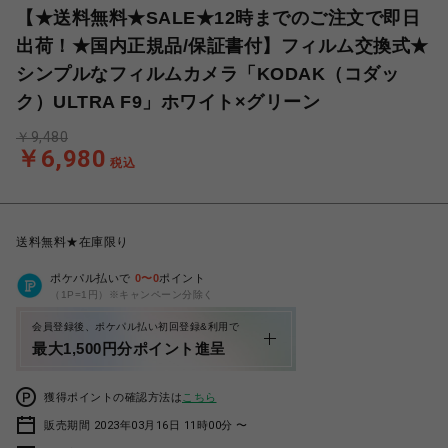
【★送料無料★SALE★12時までのご注文で即日
出荷！★国内正規品/保証書付】フィルム交換式★
シンプルなフィルムカメラ「KODAK（コダッ
ク）ULTRA F9」ホワイト×グリーン
￥9,480
￥6,980
税込
送料無料★在庫限り
ポケパル払いで
0
〜
0
ポイント
（1P=1円）※キャンペーン分除く
会員登録後、ポケパル払い初回登録&利用で
最大1,500円分ポイント進呈
獲得ポイントの確認方法は
こちら
販売期間 2023年03月16日 11時00分 〜