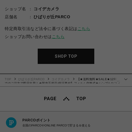
ショップ名
コイデカメラ
店舗名
ひばりが丘PARCO
特定商取引法など法令に基づく表記は
こちら
ショップお問い合わせは
こちら
SHOP TOP
TOP
ひばりが丘PARCO
コイデカメラ
【★送料無料★SALE★12時ま
…
でのご注文で即日出荷！★国内正規品/保証書付】フィルム交換式★シンプルなフィ
ルムカメラ「KODAK（コダック）ULTRA F9」ホワイト×グリーン
PARCOポイント
全国のPARCOやONLINE PARCOで貯まる＆使える