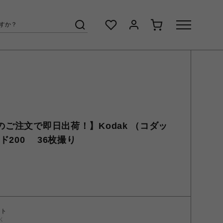
でのご注文で即日出荷！】Kodak （コダッ
ルド200 36枚撮り
ント
く