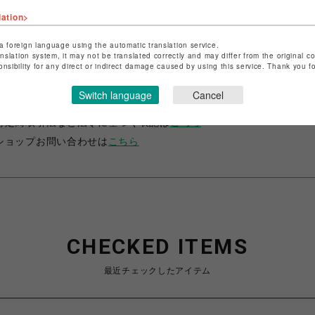
lation>
a foreign language using the automatic translation service.
anslation system, it may not be translated correctly and may differ from the original c
onsibility for any direct or indirect damage caused by using this service. Thank you 
ショップ名
コイデカメラ
Switch language
Cancel
店舗名
ひばりが丘PARCO
特定商取引法など法令に基づく表記は
こちら
ショップお問い合わせは
こちら
CHECKED ITEMS
最近チェックしたアイテム