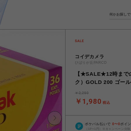
コイデカメラ
ひばりが丘PARCO
【★SALE★12時ま
ク）GOLD 200 ゴー
￥2,250
￥1,980
税込
ポケパル払いで
0
〜
0
ポイ
（1P=1円）※キャンペーン分除