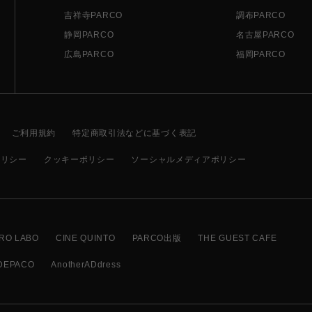
吉祥寺PARCO
調布PARCO
静岡PARCO
名古屋PARCO
広島PARCO
福岡PARCO
ご利用規約
特定商取引法などに基づく表記
ポリシー
クッキーポリシー
ソーシャルメディアポリシー
RO LABO
CINE QUINTO
PARCO出版
THE GUEST CAFE
DEPACO
AnotherADdress