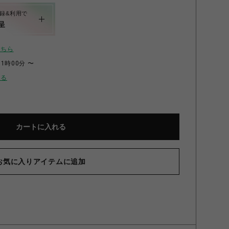
録&利用で
呈
こちら
11時00分 〜
せる
カートに入れる
お気に入りアイテムに追加