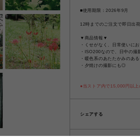
■使用期限：2026年9月
12時までのご注文で即日出
▼商品情報▼
・くせがなく、日常使いにお
・ISO200なので、日中の
・暖色系のあたたかみのある
・夕焼けの撮影にも◎
●当ストア内で15,000円
シェアする