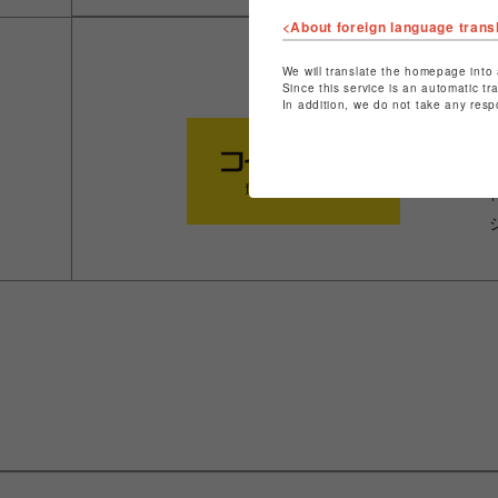
<About foreign language trans
We will translate the homepage into 
Since this service is an automatic tr
In addition, we do not take any resp