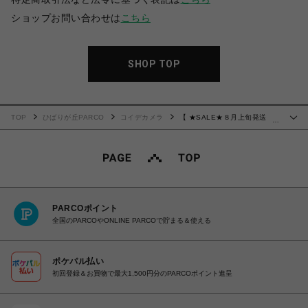
ショップお問い合わせは
こちら
SHOP TOP
TOP
ひばりが丘PARCO
コイデカメラ
【 ★SALE★８月上旬発送
…
★】富士フイルム FUJIFILM フジカラー FUJICOLOR 100 135-36枚撮
PARCOポイント
全国のPARCOやONLINE PARCOで貯まる＆使える
ポケパル払い
初回登録＆お買物で最大1,500円分のPARCOポイント進呈