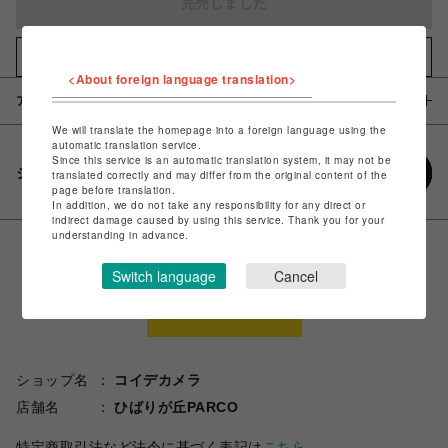
完売しました
お気に入りアイテムに追加
<About foreign language translation>
アイテム説明 / 素材
We will translate the homepage into a foreign language using the
automatic translation service.
Since this service is an automatic translation system, it may not be
シェアする
translated correctly and may differ from the original content of the
page before translation.
In addition, we do not take any responsibility for any direct or
indirect damage caused by using this service. Thank you for your
understanding in advance.
Switch language
Cancel
ショップ名
コイデカメラ
店舗名
ひばりが丘PARCO
特定商取引法など法令に基づく表記は
こちら