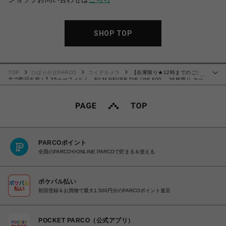
SHOP TOP
TOP
ひばりが丘PARCO
コイデカメラ
【在庫限り★12時までのご注
…
文で即日出荷！】35ｍｍフィルム FILM NEVER DIE UMI 800 36枚撮り カラ
ーネガフィルム
PARCOポイント
全国のPARCOやONLINE PARCOで貯まる＆使える
ポケパル払い
初回登録＆お買物で最大1,500円分のPARCOポイント進呈
POCKET PARCO（公式アプリ）