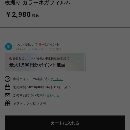
枚撮り カラーネガフィルム
￥2,980
税込
ポケパル払いで
0
〜
0
ポイント
（1P=1円）※キャンペーン分除く
会員登録後、ポケパル払い初回登録&利用で
最大1,500円分ポイント進呈
獲得ポイントの確認方法は
こちら
販売期間 2023年03月16日 11時00分 〜
この商品について
問い合わせる
ギフト：ラッピング可
カートに入れる