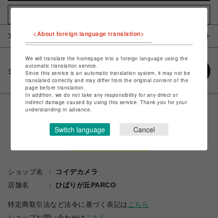
お気に入りアイテムに追加
<About foreign language translation>
アイテム説明 / 素材
We will translate the homepage into a foreign language using the
automatic translation service.
シェアする
Since this service is an automatic translation system, it may not be
translated correctly and may differ from the original content of the
page before translation.
In addition, we do not take any responsibility for any direct or
indirect damage caused by using this service. Thank you for your
understanding in advance.
Switch language
Cancel
ショップ名
コイデカメラ
店舗名
ひばりが丘PARCO
特定商取引法など法令に基づく表記は
こちら
ショップお問い合わせは
こちら