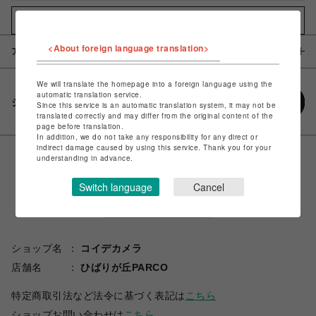
お気に入りアイテムに追加
<About foreign language translation>
アイテム説明 / 素材
We will translate the homepage into a foreign language using the
automatic translation service.
シェアする
Since this service is an automatic translation system, it may not be
translated correctly and may differ from the original content of the
page before translation.
In addition, we do not take any responsibility for any direct or
indirect damage caused by using this service. Thank you for your
understanding in advance.
Switch language
Cancel
ショップ名
コイデカメラ
店舗名
ひばりが丘PARCO
特定商取引法など法令に基づく表記は
こちら
ショップお問い合わせは
こちら