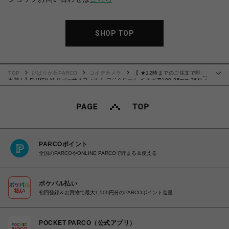
SHOP TOP
TOP
ひばりが丘PARCO
コイデカメラ
【 ★12時までのご注文で即日
…
出荷！】FUJIFILM リバーサルフィルム フジクローム ベルビア100 35mm 36枚 1
本 135 VELVIA100 NP 36EX 1
PARCOポイント
全国のPARCOやONLINE PARCOで貯まる＆使える
ポケパル払い
初回登録＆お買物で最大1,500円分のPARCOポイント進呈
POCKET PARCO（公式アプリ）