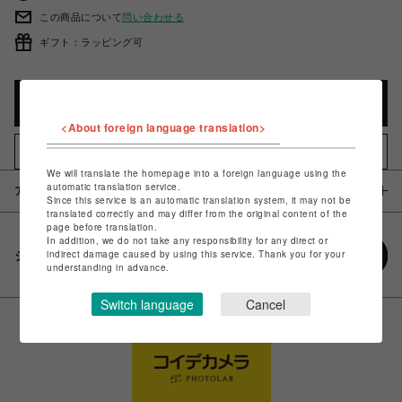
この商品について
問い合わせる
ギフト：ラッピング可
カートに入れる
<About foreign language translation>
お気に入りアイテムに追加
We will translate the homepage into a foreign language using the
automatic translation service.
アイテム説明 / 素材
Since this service is an automatic translation system, it may not be
translated correctly and may differ from the original content of the
page before translation.
In addition, we do not take any responsibility for any direct or
indirect damage caused by using this service. Thank you for your
シェアする
understanding in advance.
Switch language
Cancel