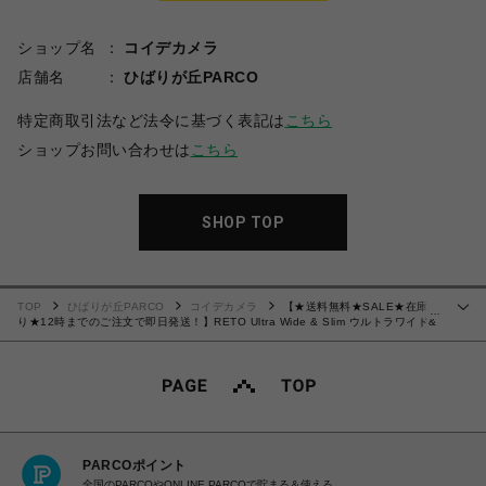
ショップ名
コイデカメラ
店舗名
ひばりが丘PARCO
特定商取引法など法令に基づく表記は
こちら
ショップお問い合わせは
こちら
SHOP TOP
TOP
ひばりが丘PARCO
コイデカメラ
【★送料無料★SALE★在庫限
…
り★12時までのご注文で即日発送！】RETO Ultra Wide & Slim ウルトラワイド&
スリム 35mm 再利用可能なフィルムカメラ - 22mmワイドレンズ フォーカスフリ
ー 軽量 マーキーブルー
PARCOポイント
全国のPARCOやONLINE PARCOで貯まる＆使える