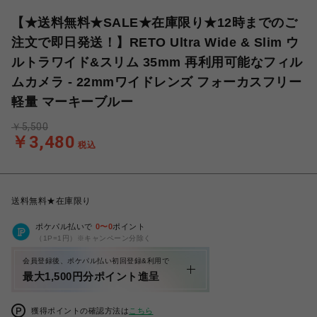
【★送料無料★SALE★在庫限り★12時までのご
注文で即日発送！】RETO Ultra Wide & Slim ウ
ルトラワイド&スリム 35mm 再利用可能なフィル
ムカメラ - 22mmワイドレンズ フォーカスフリー
軽量 マーキーブルー
￥5,500
￥3,480
税込
送料無料★在庫限り
ポケパル払いで
0
〜
0
ポイント
（1P=1円）※キャンペーン分除く
会員登録後、ポケパル払い初回登録&利用で
最大1,500円分ポイント進呈
獲得ポイントの確認方法は
こちら