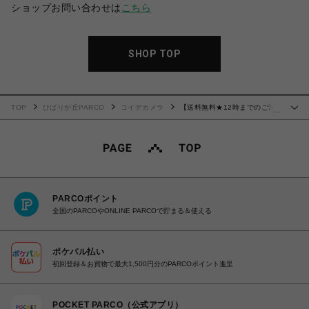
ショップお問い合わせは
こちら
SHOP TOP
TOP
ひばりが丘PARCO
コイデカメラ
【送料無料★12時までのご注
…
文で即日出荷】富士フイルム FUJIFILM INS MINI 12 アルバム108 パープル
PARCOポイント
全国のPARCOやONLINE PARCOで貯まる＆使える
ポケパル払い
初回登録＆お買物で最大1,500円分のPARCOポイント進呈
POCKET PARCO（公式アプリ）