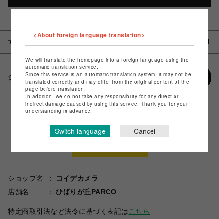
お気に入りアイテムに追加
<About foreign language translation>
アイテム説明 / 素材
We will translate the homepage into a foreign language using the
automatic translation service.
Since this service is an automatic translation system, it may not be
シェアする
translated correctly and may differ from the original content of the
page before translation.
In addition, we do not take any responsibility for any direct or
indirect damage caused by using this service. Thank you for your
understanding in advance.
Switch language
Cancel
ショップ名
コイデカメラ
店舗名
ひばりが丘PARCO
特定商取引法など法令に基づく表記は
こちら