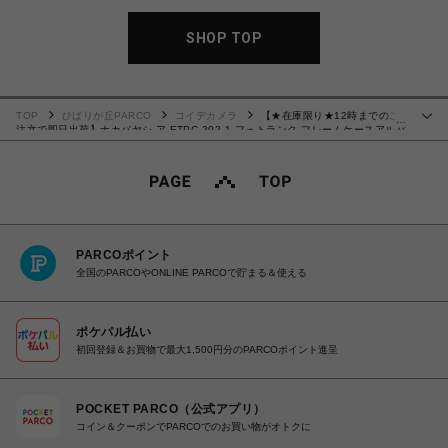
SHOP TOP
TOP
ひばりが丘PARCO
コイデカメラ
【★在庫限り★12時までのご
…
注文で即日出荷】ナカバヤシ ア-FTPC-202-1 フォトランク フレームケースアルバ
ム スヌーピー L判1段60枚 ピンク
PARCOポイント
全国のPARCOやONLINE PARCOで貯まる＆使える
ポケパル払い
初回登録＆お買物で最大1,500円分のPARCOポイント進呈
POCKET PARCO（公式アプリ）
コイン＆クーポンでPARCOでのお買い物がオトクに