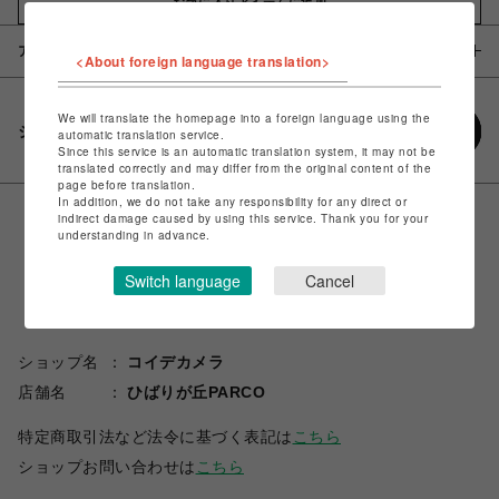
お気に入りアイテムに追加
アイテム説明 / 素材
<About foreign language translation>
We will translate the homepage into a foreign language using the
シェアする
automatic translation service.
Since this service is an automatic translation system, it may not be
translated correctly and may differ from the original content of the
page before translation.
In addition, we do not take any responsibility for any direct or
indirect damage caused by using this service. Thank you for your
understanding in advance.
Switch language
Cancel
ショップ名
コイデカメラ
店舗名
ひばりが丘PARCO
特定商取引法など法令に基づく表記は
こちら
ショップお問い合わせは
こちら