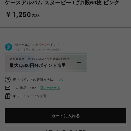
ケースアルバム スヌーピー L判1段60枚 ピンク
￥1,250
税込
ポケパル払いで
0
〜
0
ポイント
（1P=1円）※キャンペーン分除く
会員登録後、ポケパル払い初回登録&利用で
最大1,500円分ポイント進呈
獲得ポイントの確認方法は
こちら
この商品について
問い合わせる
ギフト：ラッピング可
カートに入れる