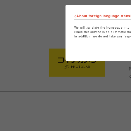
<About foreign language trans
We will translate the homepage into 
Since this service is an automatic tr
In addition, we do not take any resp