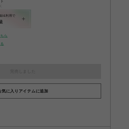
ント
く
録&利用で
呈
こちら
せる
完売しました
お気に入りアイテムに追加