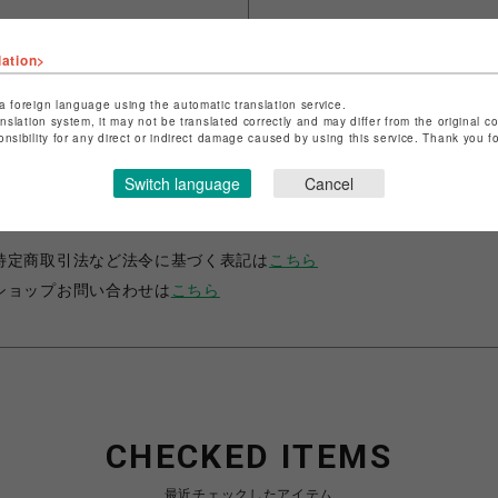
シェアする
lation>
a foreign language using the automatic translation service.
anslation system, it may not be translated correctly and may differ from the original c
onsibility for any direct or indirect damage caused by using this service. Thank you 
Switch language
Cancel
ショップ名
コイデカメラ
店舗名
ひばりが丘PARCO
特定商取引法など法令に基づく表記は
こちら
ショップお問い合わせは
こちら
CHECKED ITEMS
最近チェックしたアイテム