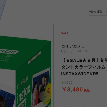
コイデカメラ
ひばりが丘PARCO
【★SALE★８月上旬発
タントカラーフィルム ins
INSTAXWIDEKR5
￥8,500
￥8,480
税込