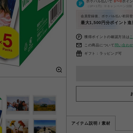
ポケパル払いで
0
〜
0
ポイ
（1P=1円）※キャンペーン分除
会員登録後、ポケパル払い初回登
最大1,500円分ポイント進
獲得ポイントの確認方法は
この商品について
問い合わ
ギフト：ラッピング可
アイテム説明 / 素材