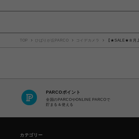
TOP
ひばりが丘PARCO
コイデカメラ
【★SALE★８月上旬
PARCOポイント
全国のPARCOやONLINE PARCOで
貯まる＆使える
カテゴリー