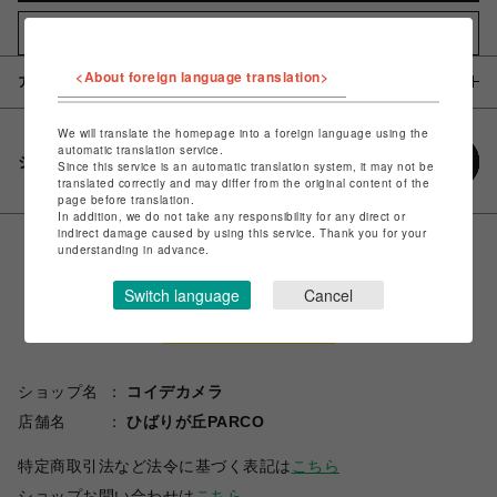
お気に入りアイテムに追加
<About foreign language translation>
アイテム説明 / 素材
We will translate the homepage into a foreign language using the
automatic translation service.
シェアする
Since this service is an automatic translation system, it may not be
translated correctly and may differ from the original content of the
page before translation.
In addition, we do not take any responsibility for any direct or
indirect damage caused by using this service. Thank you for your
understanding in advance.
Switch language
Cancel
ショップ名
コイデカメラ
店舗名
ひばりが丘PARCO
特定商取引法など法令に基づく表記は
こちら
ショップお問い合わせは
こちら