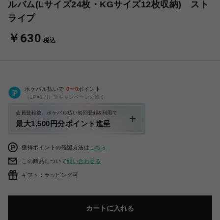
ルバム(Lサイズ24枚・KGサイズ12枚収納) スト
ライプ
￥630
税込
ポケパル払いで
0
〜
0
ポイント
（1P=1円）※キャンペーン分除く
会員登録後、ポケパル払い初回登録&利用で
最大1,500円分ポイント進呈
獲得ポイントの確認方法は
こちら
この商品について
問い合わせる
ギフト：ラッピング可
カートに入れる