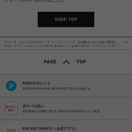
SHOP TOP
TOP
ひばりが丘PARCO
コイデカメラ
【12時までのご注文で即日出
…
荷★コイデカメラオリジナル商品】★3冊セット★黒台紙ポケットアルバム(Lサイ
ズ24枚・KGサイズ12枚収納) ストライプ
PARCOポイント
全国のPARCOやONLINE PARCOで貯まる＆使える
ポケパル払い
初回登録＆お買物で最大1,500円分のPARCOポイント進呈
POCKET PARCO（公式アプリ）