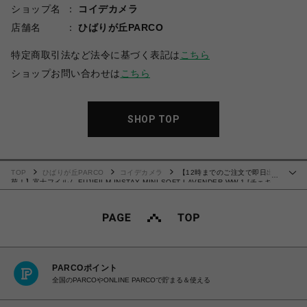
ショップ名
コイデカメラ
店舗名
ひばりが丘PARCO
特定商取引法など法令に基づく表記は
こちら
ショップお問い合わせは
こちら
SHOP TOP
TOP
ひばりが丘PARCO
コイデカメラ
【12時までのご注文で即日出
…
荷！】富士フイルム FUJIFILM INSTAX MINI SOFT LAVENDER WW 1 [チェキ
instax mini 専用フィルム ソフト ラベンダー 10枚入り] 絵柄チェキフィルム
PARCOポイント
全国のPARCOやONLINE PARCOで貯まる＆使える