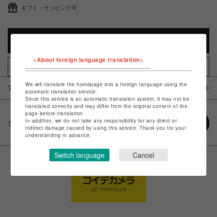
ギフト：ラッピング可
カートに入れる
<About foreign language translation>
お気に入りアイテムに追加
We will translate the homepage into a foreign language using the
アイテム説明 / 素材
automatic translation service.
Since this service is an automatic translation system, it may not be
translated correctly and may differ from the original content of the
page before translation.
In addition, we do not take any responsibility for any direct or
シェアする
indirect damage caused by using this service. Thank you for your
understanding in advance.
Switch language
Cancel