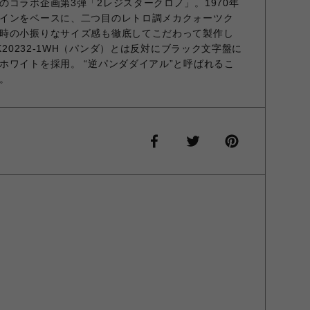
のコラボ企画第3弾「2レジスタークロノ」。1970年
インをベースに、二つ目のレトロ調メカクォーツク
時の小振りなサイズ感も徹底してこだわって製作し
K20232-1WH（パンダ）とは反対にブラック文字盤に
ホワイトを採用。 “逆パンダダイアル”と呼ばれるこ
。