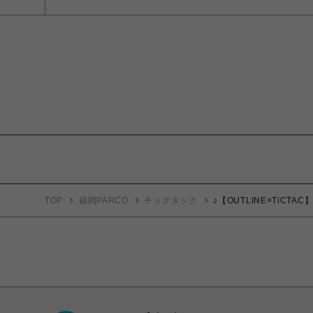
TOP
福岡PARCO
チックタック
♪【OUTLINE×TiCTA