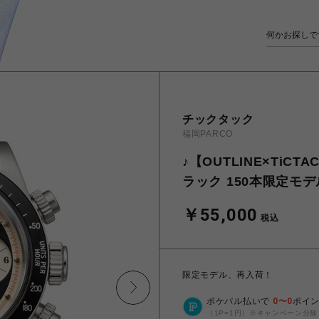
チックタック
福岡PARCO
♪【OUTLINE×TiCT
ラック 150本限定モデル 
￥55,000
税込
限定モデル、再入荷！
ポケパル払いで
0
〜
0
ポイ
（1P=1円）※キャンペーン分除