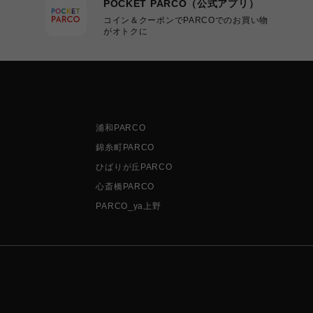
POCKET PARCO（公式アプリ）
コイン＆クーポンでPARCOでのお買い物
がオトクに
浦和PARCO
錦糸町PARCO
ひばりが丘PARCO
心斎橋PARCO
PARCO_ya上野