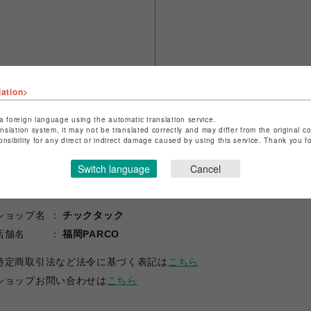
lation>
a foreign language using the automatic translation service.
anslation system, it may not be translated correctly and may differ from the original c
onsibility for any direct or indirect damage caused by using this service. Thank you 
Switch language
Cancel
ショップ名
チックタック
店舗名
福岡PARCO
特定商取引法など法令に基づく表記は
こちら
ショップお問い合わせは
こちら