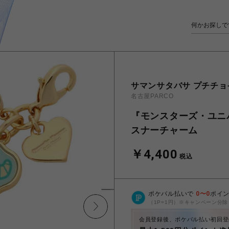
サマンサタバサ プチチョ
名古屋PARCO
『モンスターズ・ユニ
スナーチャーム
￥4,400
税込
ポケパル払いで
0
〜
0
ポイ
（1P=1円）※キャンペーン分除
会員登録後、ポケパル払い初回登