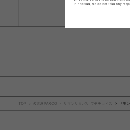
In addition, we do not take any resp
TOP
名古屋PARCO
サマンサタバサ プチチョイス
『モ