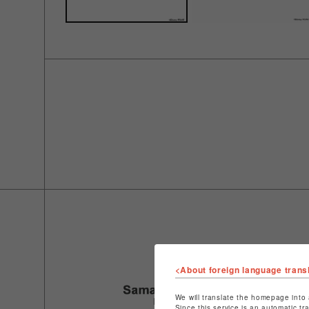
<About foreign language trans
We will translate the homepage into 
Since this service is an automatic tr