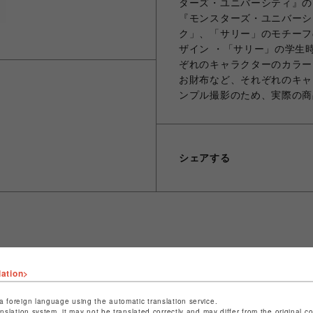
ターズ・ユニバーシティ』の
『モンスターズ・ユニバーシ
ク」、「サリー」のモチーフ
ザイン ・「サリー」の学生
ぞれのキャラクターのカラー
お財布など、それぞれのキャ
ンプル撮影のため、実際の商
シェアする
ショップ名
サマンサタバサ プチチョイス
lation>
店舗名
名古屋PARCO
a foreign language using the automatic translation service.
anslation system, it may not be translated correctly and may differ from the original c
特定商取引法など法令に基づく表記は
こちら