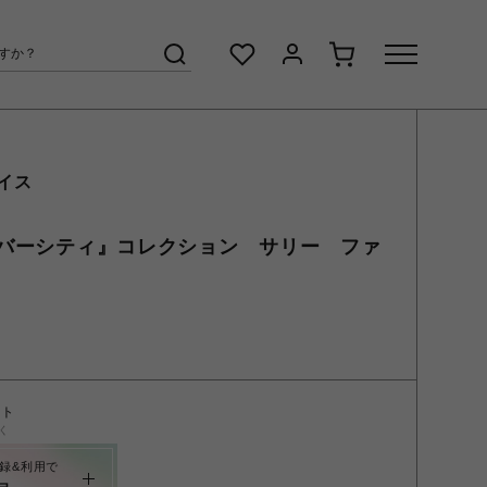
イス
バーシティ』コレクション サリー ファ
ント
く
録&利用で