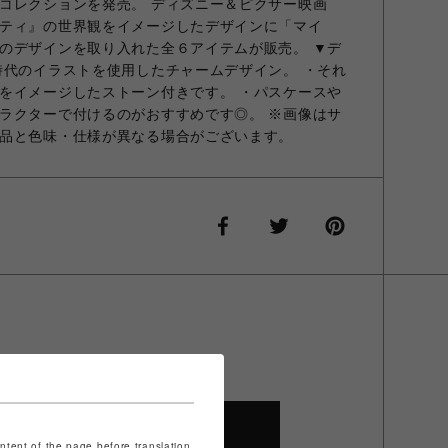
コレクションを発売。 ディズニー＆ピクサー映画
ティ』の世界観をイメージしたデザインに「マイ
のデザインを取り入れた全６アイテムが販売。 ▼デ
時代のイラストを使用したチャームデザイン。 ・それ
をイメージしたストーン付きです。 ・パスケースや
ラクターで付けるのがおすすめです◎。 ※画像はサ
品と色味・仕様が異なる場合がございます。
SHOP TOP
ontent of the page before translation.