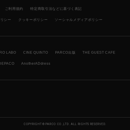
ご利用規約
特定商取引法などに基づく表記
ポリシー
クッキーポリシー
ソーシャルメディアポリシー
RO LABO
CINE QUINTO
PARCO出版
THE GUEST CAFE
DEPACO
AnotherADdress
COPYRIGHT © PARCO CO.,LTD. ALL RIGHTS RESERVED.