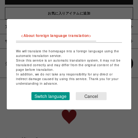
お気に入りアイテムに追加
アイテム説明 / 素材
<About foreign language translation>
サイズ
We will translate the homepage into a foreign language using the
automatic translation service.
Since this service is an automatic translation system, it may not be
シェアする
translated correctly and may differ from the original content of the
page before translation.
In addition, we do not take any responsibility for any direct or
indirect damage caused by using this service. Thank you for your
understanding in advance.
Switch language
Cancel