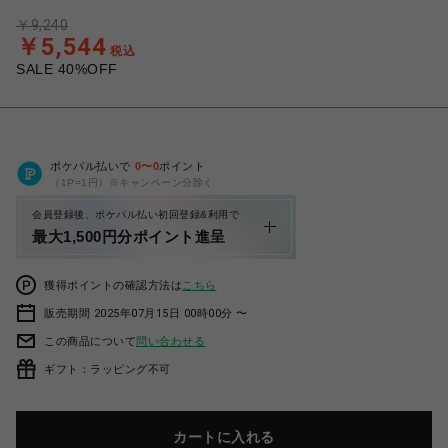
￥9,240
￥5,544
税込
SALE 40%OFF
ポケパル払いで
0
〜
0
ポイント
（1P=1円）※キャンペーン分除く
会員登録後、ポケパル払い初回登録&利用で
最大1,500円分ポイント進呈
獲得ポイントの確認方法は
こちら
販売期間 2025年07月15日 00時00分 〜
この商品について
問い合わせる
ギフト：ラッピング不可
カートに入れる