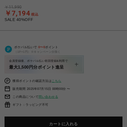
￥11,990
￥7,194
税込
SALE 40%OFF
ポケパル払いで
0
〜
0
ポイント
（1P=1円）※キャンペーン分除く
会員登録後、ポケパル払い初回登録&利用で
最大1,500円分ポイント進呈
獲得ポイントの確認方法は
こちら
販売期間 2025年07月15日 00時00分 〜
この商品について
問い合わせる
ギフト：ラッピング不可
カートに入れる