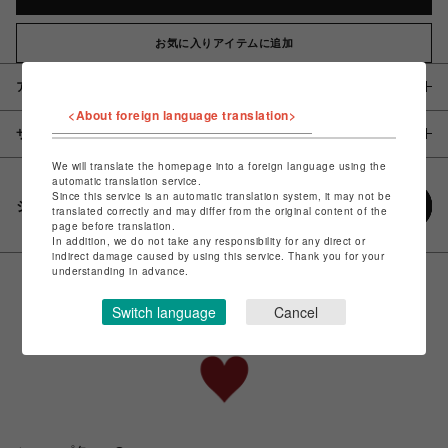
お気に入りアイテムに追加
アイテム説明 / 素材
<About foreign language translation>
サイズ
We will translate the homepage into a foreign language using the
automatic translation service.
Since this service is an automatic translation system, it may not be
シェアする
translated correctly and may differ from the original content of the
page before translation.
In addition, we do not take any responsibility for any direct or
indirect damage caused by using this service. Thank you for your
understanding in advance.
Switch language
Cancel