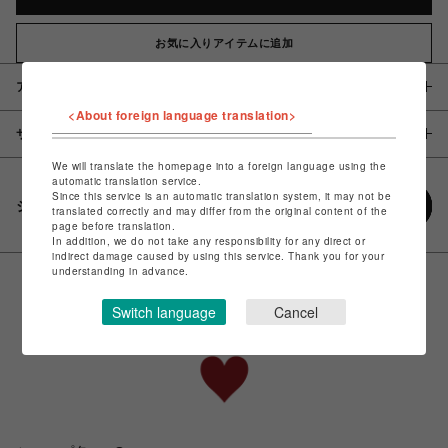
お気に入りアイテムに追加
アイテム説明 / 素材
<About foreign language translation>
サイズ
We will translate the homepage into a foreign language using the
automatic translation service.
Since this service is an automatic translation system, it may not be
シェアする
translated correctly and may differ from the original content of the
page before translation.
In addition, we do not take any responsibility for any direct or
indirect damage caused by using this service. Thank you for your
understanding in advance.
Switch language
Cancel