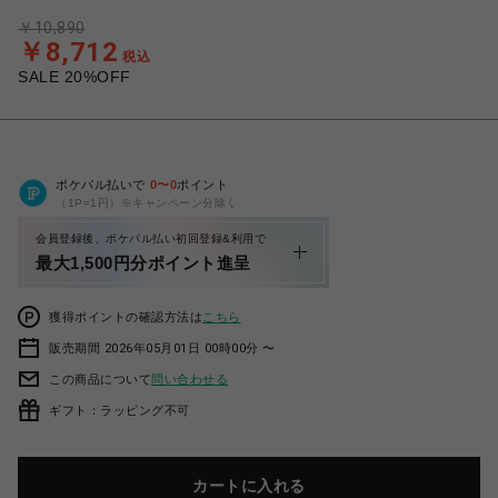
￥10,890
￥8,712
税込
SALE 20%OFF
ポケパル払いで
0
〜
0
ポイント
（1P=1円）※キャンペーン分除く
会員登録後、ポケパル払い初回登録&利用で
最大1,500円分ポイント進呈
獲得ポイントの確認方法は
こちら
販売期間 2026年05月01日 00時00分 〜
この商品について
問い合わせる
ギフト：ラッピング不可
カートに入れる