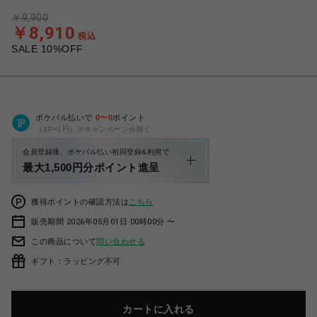
￥9,900
￥8,910
税込
SALE 10%OFF
ポケパル払いで
0
〜
0
ポイント
（1P=1円）※キャンペーン分除く
会員登録後、ポケパル払い初回登録&利用で
最大1,500円分ポイント進呈
獲得ポイントの確認方法は
こちら
販売期間 2026年05月01日 00時00分 〜
この商品について
問い合わせる
ギフト：ラッピング不可
カートに入れる