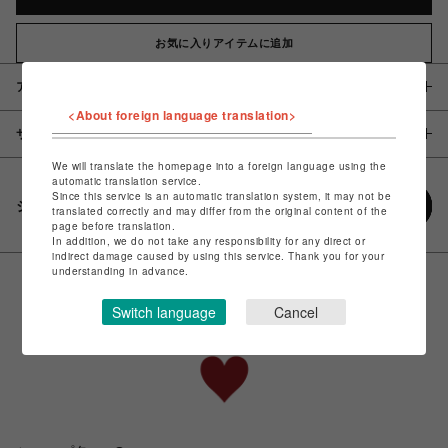
お気に入りアイテムに追加
アイテム説明 / 素材
<About foreign language translation>
サイズ
We will translate the homepage into a foreign language using the
automatic translation service.
Since this service is an automatic translation system, it may not be
シェアする
translated correctly and may differ from the original content of the
page before translation.
In addition, we do not take any responsibility for any direct or
indirect damage caused by using this service. Thank you for your
understanding in advance.
Switch language
Cancel