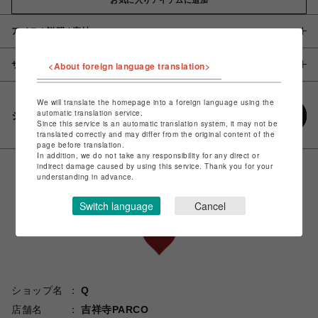
アイテム説明 / 素材
サイズ
<About foreign language translation>
We will translate the homepage into a foreign language using the
automatic translation service.
シェアする
Since this service is an automatic translation system, it may not be
translated correctly and may differ from the original content of the
page before translation.
In addition, we do not take any responsibility for any direct or
indirect damage caused by using this service. Thank you for your
understanding in advance.
Switch language
Cancel
ショップ名
Q
店舗名
吉祥寺PARCO