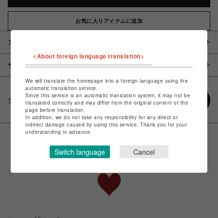
お気に入りアイテムに追加
アイテム説明 / 素材
<About foreign language translation>
サイズ
We will translate the homepage into a foreign language using the
automatic translation service.
Since this service is an automatic translation system, it may not be
シェアする
translated correctly and may differ from the original content of the
page before translation.
In addition, we do not take any responsibility for any direct or
indirect damage caused by using this service. Thank you for your
understanding in advance.
Switch language
Cancel