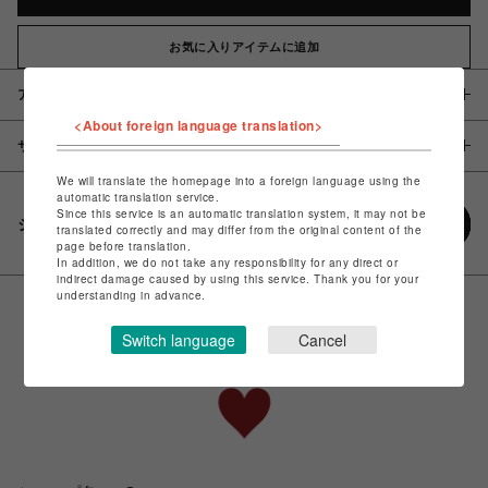
お気に入りアイテムに追加
アイテム説明 / 素材
<About foreign language translation>
サイズ
We will translate the homepage into a foreign language using the
automatic translation service.
Since this service is an automatic translation system, it may not be
シェアする
translated correctly and may differ from the original content of the
page before translation.
In addition, we do not take any responsibility for any direct or
indirect damage caused by using this service. Thank you for your
understanding in advance.
Switch language
Cancel