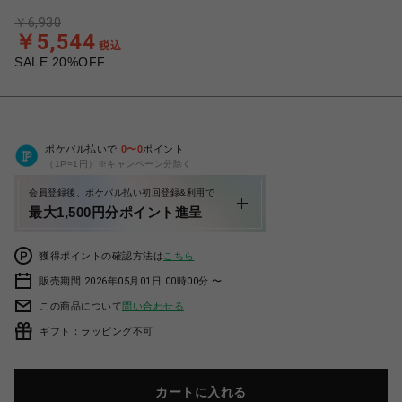
￥6,930
￥5,544
税込
SALE 20%OFF
ポケパル払いで
0
〜
0
ポイント
（1P=1円）※キャンペーン分除く
会員登録後、ポケパル払い初回登録&利用で
最大1,500円分ポイント進呈
獲得ポイントの確認方法は
こちら
販売期間 2026年05月01日 00時00分 〜
この商品について
問い合わせる
ギフト：ラッピング不可
カートに入れる