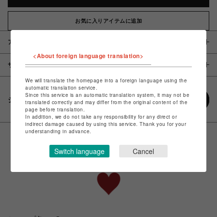
お気に入りアイテムに追加
アイテム説明 / 素材
<About foreign language translation>
サイズ
We will translate the homepage into a foreign language using the
automatic translation service.
Since this service is an automatic translation system, it may not be
シェアする
translated correctly and may differ from the original content of the
page before translation.
In addition, we do not take any responsibility for any direct or
indirect damage caused by using this service. Thank you for your
understanding in advance.
Switch language
Cancel