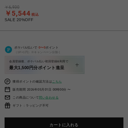
￥6,930
￥5,544
税込
SALE 20%OFF
ポケパル払いで
0
〜
0
ポイント
（1P=1円）※キャンペーン分除く
会員登録後、ポケパル払い初回登録&利用で
最大1,500円分ポイント進呈
獲得ポイントの確認方法は
こちら
販売期間 2026年05月01日 00時00分 〜
この商品について
問い合わせる
ギフト：ラッピング不可
カートに入れる