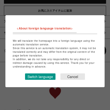
お気に入りアイテムに追加
アイテム説明 / 素材
<About foreign language translation>
サイズ
We will translate the homepage into a foreign language using the
automatic translation service.
Since this service is an automatic translation system, it may not be
シェアする
translated correctly and may differ from the original content of the
page before translation.
In addition, we do not take any responsibility for any direct or
indirect damage caused by using this service. Thank you for your
understanding in advance.
Switch language
Cancel