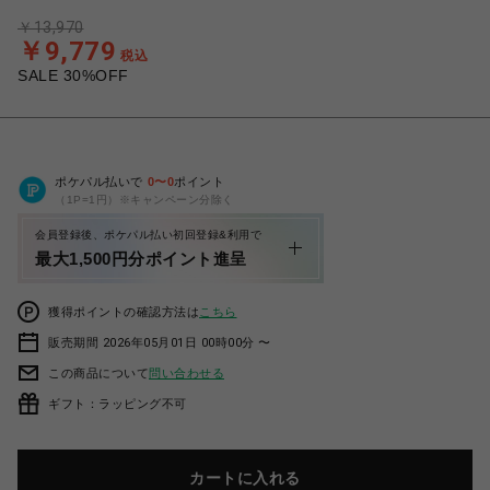
￥13,970
￥9,779
税込
SALE 30%OFF
ポケパル払いで
0
〜
0
ポイント
（1P=1円）※キャンペーン分除く
会員登録後、ポケパル払い初回登録&利用で
最大1,500円分ポイント進呈
獲得ポイントの確認方法は
こちら
販売期間 2026年05月01日 00時00分 〜
この商品について
問い合わせる
ギフト：ラッピング不可
カートに入れる