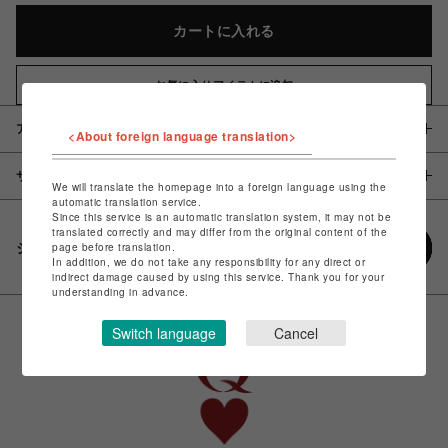
カートに入れる
お気に入りアイテムに追加
アイテム説明 / 素材
<About foreign language translation>
サイズ
We will translate the homepage into a foreign language using the
automatic translation service.
Since this service is an automatic translation system, it may not be
translated correctly and may differ from the original content of the
シェアする
page before translation.
In addition, we do not take any responsibility for any direct or
indirect damage caused by using this service. Thank you for your
understanding in advance.
Switch language
Cancel