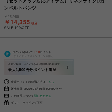
【セットアップ対応アイテム】リネンライクDカ
ンベルトパンツ
￥15,950
￥14,355
税込
SALE 10%OFF
ポケパル払いで
0
〜
0
ポイント
（1P=1円）※キャンペーン分除く
会員登録後、ポケパル払い初回登録&利用で
最大1,500円分ポイント進呈
獲得ポイントの確認方法は
こちら
販売期間 2026年05月01日 00時00分 〜
この商品について
問い合わせる
ギフト：ラッピング不可