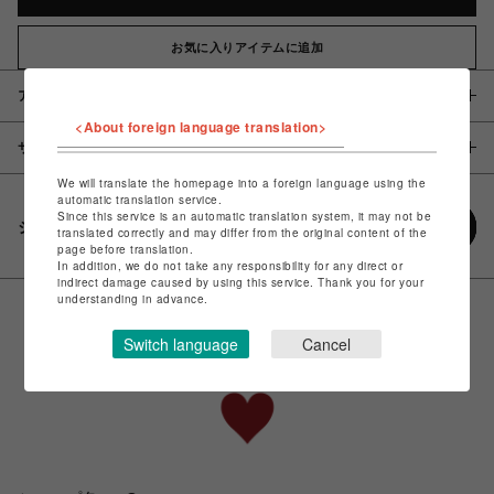
お気に入りアイテムに追加
アイテム説明 / 素材
<About foreign language translation>
サイズ
We will translate the homepage into a foreign language using the
automatic translation service.
Since this service is an automatic translation system, it may not be
シェアする
translated correctly and may differ from the original content of the
page before translation.
In addition, we do not take any responsibility for any direct or
indirect damage caused by using this service. Thank you for your
understanding in advance.
Switch language
Cancel