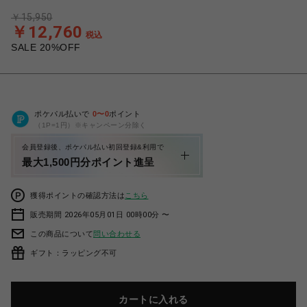
￥15,950
￥12,760
税込
SALE 20%OFF
ポケパル払いで
0
〜
0
ポイント
（1P=1円）※キャンペーン分除く
会員登録後、ポケパル払い初回登録&利用で
最大1,500円分ポイント進呈
獲得ポイントの確認方法は
こちら
販売期間 2026年05月01日 00時00分 〜
この商品について
問い合わせる
ギフト：ラッピング不可
カートに入れる