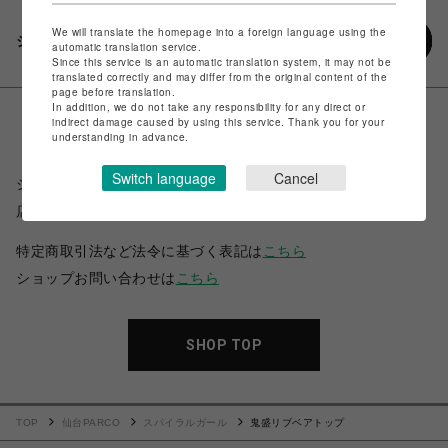
We will translate the homepage into a foreign language using the
シェアする
automatic translation service.
Since this service is an automatic translation system, it may not be
translated correctly and may differ from the original content of the
page before translation.
In addition, we do not take any responsibility for any direct or
indirect damage caused by using this service. Thank you for your
understanding in advance.
Switch language
Cancel
ショップ名
スパイラルガール
店舗名
仙台PARCO
特定商取引法など法令に基づく表記は
こちら
ショップお問い合わせは
こちら
SHOP TOP
TOP
仙台PARCO
スパイラルガール
鬼盛リブベアトップ