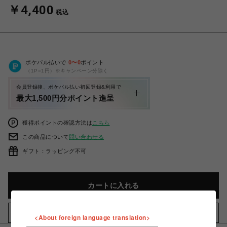
￥4,400
税込
ポケパル払いで
0
〜
0
ポイント
（1P=1円）※キャンペーン分除く
会員登録後、ポケパル払い初回登録&利用で
最大1,500円分ポイント進呈
獲得ポイントの確認方法は
こちら
この商品について
問い合わせる
ギフト：ラッピング不可
カートに入れる
お気に入りアイテムに追加
<About foreign language translation>