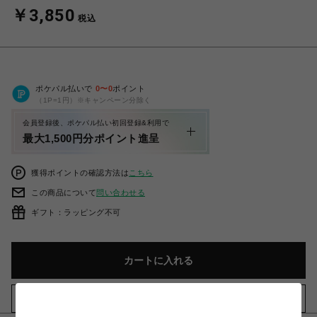
￥3,850
税込
ポケパル払いで
0
〜
0
ポイント
（1P=1円）※キャンペーン分除く
会員登録後、ポケパル払い初回登録&利用で
最大1,500円分ポイント進呈
獲得ポイントの確認方法は
こちら
この商品について
問い合わせる
ギフト：ラッピング不可
カートに入れる
お気に入りアイテムに追加