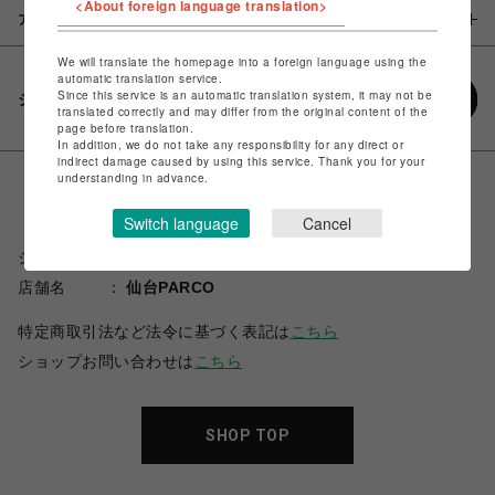
<About foreign language translation>
アイテム説明 / 素材
We will translate the homepage into a foreign language using the
automatic translation service.
Since this service is an automatic translation system, it may not be
シェアする
translated correctly and may differ from the original content of the
page before translation.
In addition, we do not take any responsibility for any direct or
indirect damage caused by using this service. Thank you for your
understanding in advance.
Switch language
Cancel
ショップ名
スパイラルガール
店舗名
仙台PARCO
特定商取引法など法令に基づく表記は
こちら
ショップお問い合わせは
こちら
SHOP TOP