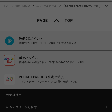
TOP
仙台PARCO
スパイラルガール
【Sanrio characters/サンリオキ
…
ャラクターズ】マルチポーチ クロミ
PARCOポイント
全国のPARCOやONLINE PARCOで貯まる＆使える
ポケパル払い
初回登録＆お買物で最大1,500円分のPARCOポイント進呈
POCKET PARCO（公式アプリ）
コイン＆クーポンでPARCOでのお買い物がオトクに
カテゴリー
全カテゴリーから探す