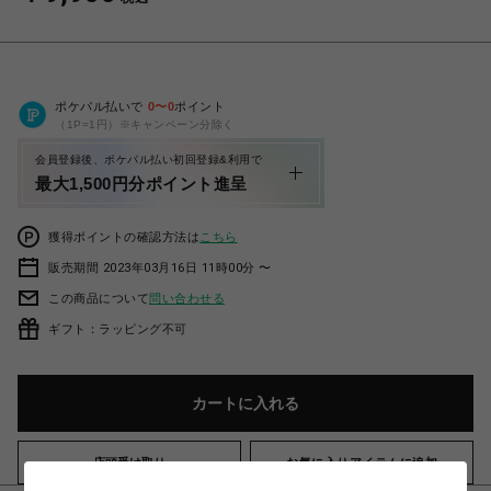
ポケパル払いで
0
〜
0
ポイント
（1P=1円）※キャンペーン分除く
会員登録後、ポケパル払い初回登録&利用で
最大1,500円分ポイント進呈
獲得ポイントの確認方法は
こちら
販売期間 2023年03月16日 11時00分 〜
この商品について
問い合わせる
ギフト：ラッピング不可
カートに入れる
店頭受け取り
お気に入りアイテムに追加