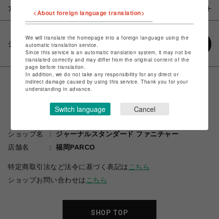
アイテム説明 / 素材
<About foreign language translation>
We will translate the homepage into a foreign language using the
シェアする
automatic translation service.
Since this service is an automatic translation system, it may not be
translated correctly and may differ from the original content of the
page before translation.
In addition, we do not take any responsibility for any direct or
indirect damage caused by using this service. Thank you for your
understanding in advance.
Switch language
Cancel
ショップ名
ジャーナルスタンダード ファニチャー
店舗名
福岡PARCO
特定商取引法など法令に基づく表記は
こちら
ショップお問い合わせは
こちら
SHOP TOP