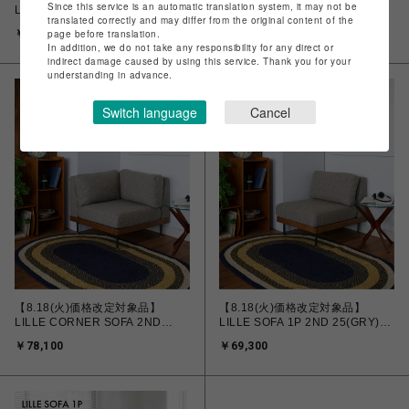
Since this service is an automatic translation system, it may not be
LILLE SOFA 2P 2ND 25(GRY)
LILLE CORNER SOFA 2ND
translated correctly and may differ from the original content of the
リルソファ 700
25(IVORY) リルコーナーソファ
page before translation.
￥118,800
￥78,100
700
In addition, we do not take any responsibility for any direct or
indirect damage caused by using this service. Thank you for your
understanding in advance.
Switch language
Cancel
【8.18(火)価格改定対象品】
【8.18(火)価格改定対象品】
LILLE CORNER SOFA 2ND
LILLE SOFA 1P 2ND 25(GRY)
25(GRY) リルコーナーソファ
リルソファ 700
￥78,100
￥69,300
700