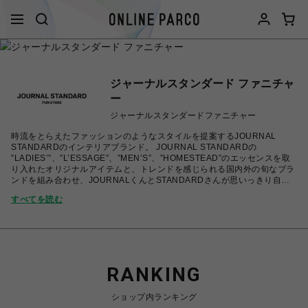
ジャーナルスタンダード ファニチャ
ー
ジャーナルスタンダードファニチャー
時流をとらえたファッションのようなスタイルを提案するJOURNAL
STANDARDのインテリアブランド。 JOURNAL STANDARDの
”LADIES’”、”L’ESSAGE”、”MEN’S”、”HOMESTEAD”のエッセンスを取
り入れたオリジナルアイテムと、トレンドを感じられる国内外の旬なブラ
ンドを組み合わせ、JOURNALくんとSTANDARDさんが思いっきり自分
らしく、楽しんで暮らしている そんなインテリアを提案します。 当ショ
すべてを読む
ップはjournal standard Furniture直営店の福岡パルコ店が運営しており
ますので、ベイクルーズグループの会員登録がお済みのお客様はベイクル
ーズポイントの付与が可能です。 ベイクルーズポイントの付与をご希望の
お客様はお手数ですが、備考欄にご希望の旨をご記載下さいませ。 ※ご購
入後のキャンセルはできかねますのでご注文の際はお気を付け下さい。 ※
沖縄県/離島にお住いの方は別途中継費用が発生いたしますので、ご購入前
に一度お問合せ下さい。
RANKING
ショップ内ランキング