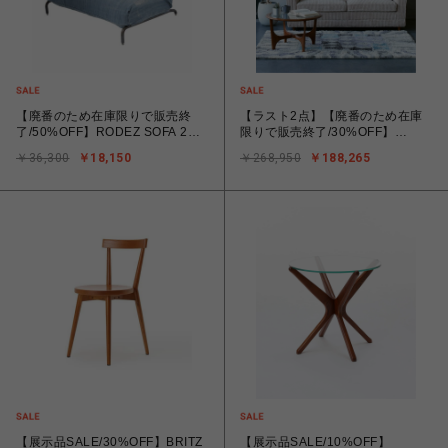
【廃番のため在庫限りで販売終
【ラスト2点】【廃番のため在庫
了/50%OFF】RODEZ SOFA 2P
限りで販売終了/30%OFF】
Damage DENIM COVER(カバー
LAKEWOOD SOFA 2P ベージュ
￥36,300
￥18,150
￥268,950
￥188,265
のみ) 700
W180 レイクウッドソファ 700
【展示品SALE/30%OFF】BRITZ
【展示品SALE/10%OFF】