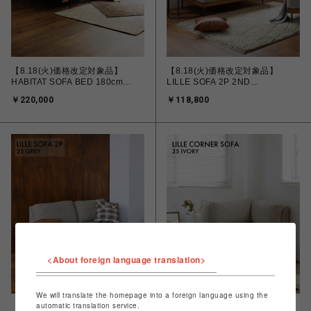
【8.18(火)価格改定対象品】
【8.18(火)価格改定対象品】
HABITAT SOFA BED 180cm
LILLE SOFA 2P 2ND
GRAY ハビタソファ ベット グレ
25(IVORY) リルソファ 700
￥220,000
￥118,800
ー 700
<About foreign language translation>
We will translate the homepage into a foreign language using the
automatic translation service.
【8.18(火)価格改定対象品】
【8.18(火)価格改定対象品】