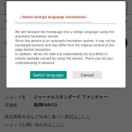
お気に入りアイテムに追加
<About foreign language translation>
アイテム説明 / 素材
We will translate the homepage into a foreign language using the
automatic translation service.
Since this service is an automatic translation system, it may not be
シェアする
translated correctly and may differ from the original content of the
page before translation.
In addition, we do not take any responsibility for any direct or
indirect damage caused by using this service. Thank you for your
understanding in advance.
Switch language
Cancel
ショップ名
ジャーナルスタンダード ファニチャー
店舗名
福岡PARCO
特定商取引法など法令に基づく表記は
こちら
ショップお問い合わせは
こちら