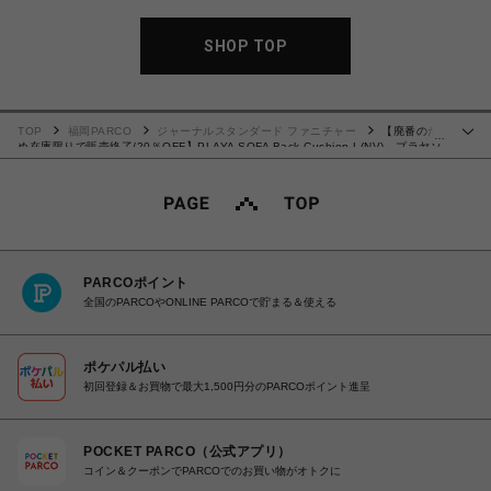
SHOP TOP
TOP
福岡PARCO
ジャーナルスタンダード ファニチャー
【廃番のた
…
め在庫限りで販売終了/20％OFF】PLAYA SOFA Back Cushion L(NV) プラヤソ
ファ 背クッション ネイビー 700
PARCOポイント
全国のPARCOやONLINE PARCOで貯まる＆使える
ポケパル払い
初回登録＆お買物で最大1,500円分のPARCOポイント進呈
POCKET PARCO（公式アプリ）
コイン＆クーポンでPARCOでのお買い物がオトクに