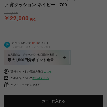
ァ 背クッション ネイビー 700
￥27,500
￥22,000
税込
ポケパル払いで
0
〜
0
ポイント
（1P=1円）※キャンペーン分除く
会員登録後、ポケパル払い初回登録&利用で
最大1,500円分ポイント進呈
獲得ポイントの確認方法は
こちら
この商品について
問い合わせる
ギフト：ラッピング不可
カートに入れる