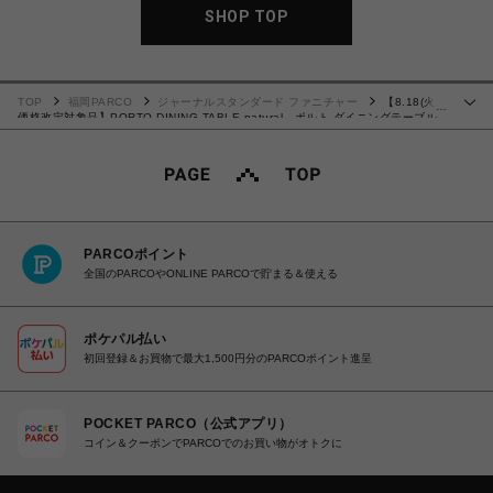
SHOP TOP
TOP
福岡PARCO
ジャーナルスタンダード ファニチャー
【8.18(火)
…
価格改定対象品】PORTO DINING TABLE natural ポルト ダイニングテーブル
ナチュラル 703
PARCOポイント
全国のPARCOやONLINE PARCOで貯まる＆使える
ポケパル払い
初回登録＆お買物で最大1,500円分のPARCOポイント進呈
POCKET PARCO（公式アプリ）
コイン＆クーポンでPARCOでのお買い物がオトクに