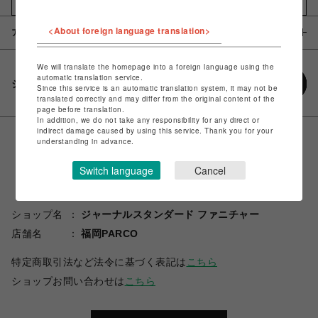
お気に入りアイテムに追加
<About foreign language translation>
アイテム説明 / 素材
We will translate the homepage into a foreign language using the
automatic translation service.
シェアする
Since this service is an automatic translation system, it may not be
translated correctly and may differ from the original content of the
page before translation.
In addition, we do not take any responsibility for any direct or
indirect damage caused by using this service. Thank you for your
understanding in advance.
Switch language
Cancel
ショップ名
ジャーナルスタンダード ファニチャー
店舗名
福岡PARCO
特定商取引法など法令に基づく表記は
こちら
ショップお問い合わせは
こちら