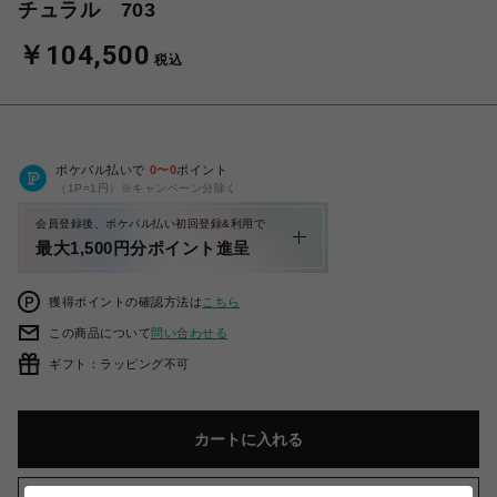
チュラル 703
￥104,500
税込
ポケパル払いで
0
〜
0
ポイント
（1P=1円）※キャンペーン分除く
会員登録後、ポケパル払い初回登録&利用で
最大1,500円分ポイント進呈
獲得ポイントの確認方法は
こちら
この商品について
問い合わせる
ギフト：ラッピング不可
カートに入れる