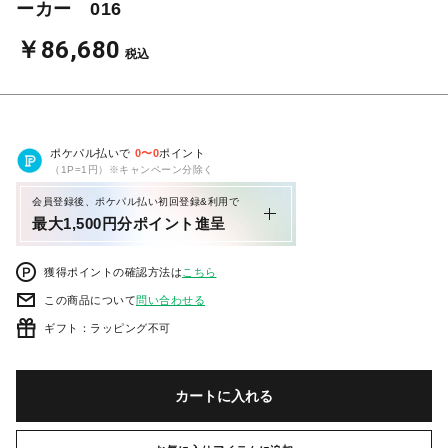
ーカー 016
￥86,680
税込
ポケパル払いで
0
〜
0
ポイント
（1P=1円）※キャンペーン分除く
会員登録後、ポケパル払い初回登録&利用で
最大1,500円分ポイント進呈
獲得ポイントの確認方法は
こちら
この商品について
問い合わせる
ギフト：ラッピング不可
カートに入れる