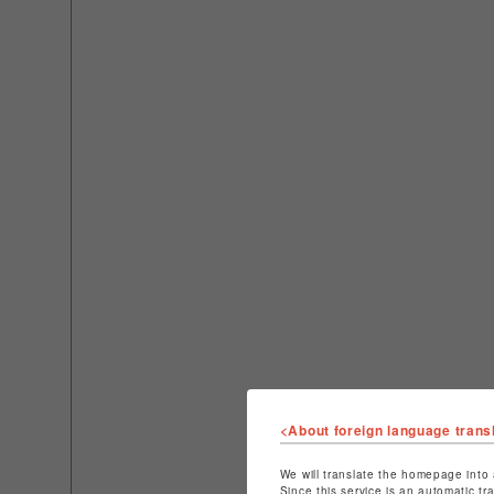
<About foreign language trans
We will translate the homepage into 
Since this service is an automatic tr