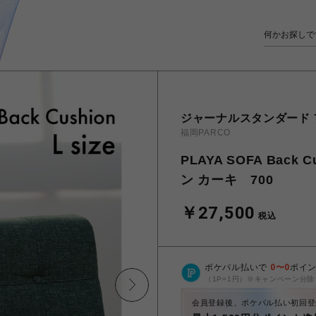
ジャーナルスタンダード
福岡PARCO
PLAYA SOFA Bac
ン カーキ 700
￥27,500
税込
ポケパル払いで
0
〜
0
ポイ
（1P=1円）※キャンペーン分除
会員登録後、ポケパル払い初回登