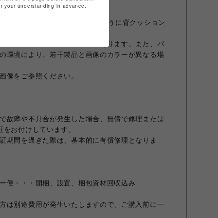
for your understanding in advance.
の商品ページです。画像9枚目のように背クッション
を2点お買い求めください。
りも色味が違って見える場合があります。また、パ
の環境により、若干製品と画像のカラーが異なる場
画像をご参照ください。
で故障や不具合が発生した場合、無償で修理または
証をお付けしています。
証期間を過ぎた際は、基本的に有償修理となりま
ー便・・・開梱、設置、梱包資材回収込み
方は別途費用が発生いたしますので、ご購入前に一