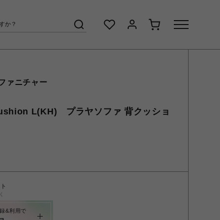
 ファニチャー
k Cushion L(KH) プラヤソファ 背クッショ
ント
く
録&利用で