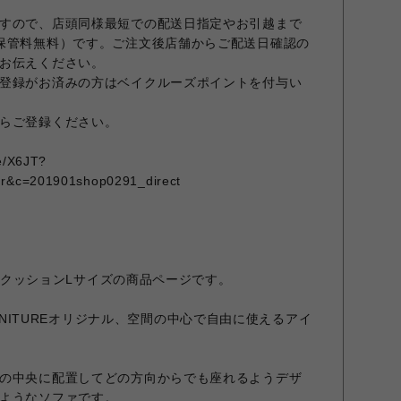
すので、店頭同様最短での配送日指定やお引越まで
保管料無料）です。ご注文後店舗からご配送日確認の
お伝えください。
登録がお済みの方はベイクルーズポイントを付与い
らご登録ください。
me/X6JT?
qr&c=201901shop0291_direct
Aの背クッションLサイズの商品ページです。
 FURNITUREオリジナル、空間の中心で自由に使えるアイ
の中央に配置してどの方向からでも座れるようデザ
ようなソファです。