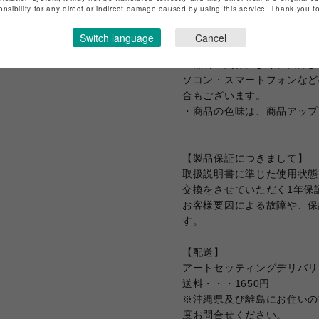
onsibility for any direct or indirect damage caused by using this service. Thank you 
【製品につきまして】
・こちらは背クッション1点
Switch language
Cancel
を2点並べる場合は、本製品
・照明の関係により、実際よ
ソコン・スマートフォンなど
合もございます。
・商品の色味は、商品アップ
【製品保証につきまして】
取扱説明書に準じた使用状態
交換をさせていただく1年保
お客様要因による故障や、保
す。
【配送】
アートセッティングデリバリ
送料・・・1650円
※沖縄県及び離島にお住いの
度お問合せください。