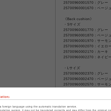
25700960001570：グレー
25700960001670：ベージ
《Back cushion》
・Sサイズ
25700960001770：グレー
25700960001870：ベージ
25700960001970：サー
25700960002070：イエロ
25700960002170：カーキ
25700960002270：ネイビ
・Lサイズ
25700960002370：グレー
25700960002470：ベージ
25700960002570：サー
25700960002670：イエロ
25700960002770：カーキ
lation>
25700960002870：ネイビ
a foreign language using the automatic translation service.
anslation system, it may not be translated correctly and may differ from the original c