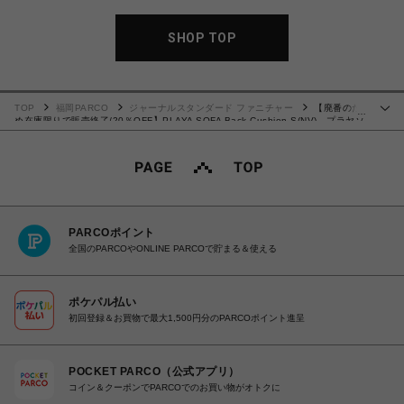
SHOP TOP
TOP
福岡PARCO
ジャーナルスタンダード ファニチャー
【廃番のた
…
め在庫限りで販売終了/20％OFF】PLAYA SOFA Back Cushion S(NV) プラヤソ
ファ 背クッション ネイビー 700
PARCOポイント
全国のPARCOやONLINE PARCOで貯まる＆使える
ポケパル払い
初回登録＆お買物で最大1,500円分のPARCOポイント進呈
POCKET PARCO（公式アプリ）
コイン＆クーポンでPARCOでのお買い物がオトクに