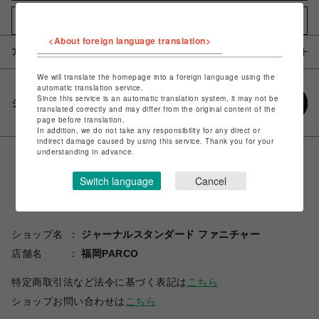
お気に入りアイテムに追加
<About foreign language translation>
アイテム説明 / 素材
We will translate the homepage into a foreign language using the
automatic translation service.
Since this service is an automatic translation system, it may not be
シェアする
translated correctly and may differ from the original content of the
page before translation.
In addition, we do not take any responsibility for any direct or
indirect damage caused by using this service. Thank you for your
understanding in advance.
Switch language
Cancel
ショップ名
ジャーナルスタンダード ファニチャー
店舗名
福岡PARCO
特定商取引法など法令に基づく表記は
こちら
ショップお問い合わせは
こちら