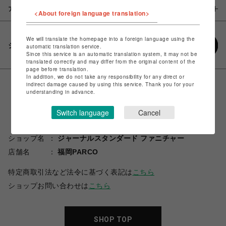
アイテム説明 / 素材
<About foreign language translation>
We will translate the homepage into a foreign language using the
シェアする
automatic translation service.
Since this service is an automatic translation system, it may not be
translated correctly and may differ from the original content of the
page before translation.
In addition, we do not take any responsibility for any direct or
indirect damage caused by using this service. Thank you for your
understanding in advance.
Switch language
Cancel
ショップ名
ジャーナルスタンダード ファニチャー
店舗名
福岡PARCO
特定商取引法など法令に基づく表記は
こちら
ショップお問い合わせは
こちら
SHOP TOP