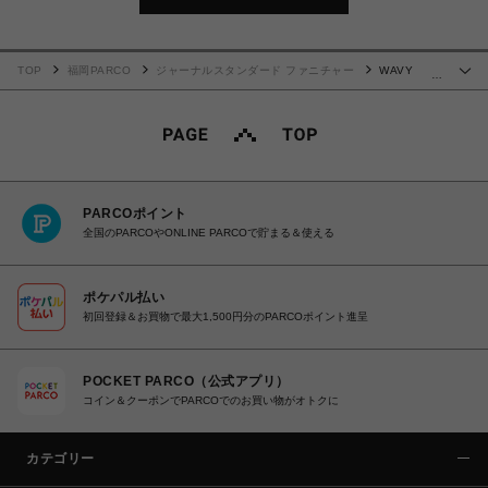
TOP
福岡PARCO
ジャーナルスタンダード ファニチャー
WAVY
…
FLOOR LAMP ウェービー フロアランプ 電球付属 017
PARCOポイント
全国のPARCOやONLINE PARCOで貯まる＆使える
ポケパル払い
初回登録＆お買物で最大1,500円分のPARCOポイント進呈
POCKET PARCO（公式アプリ）
コイン＆クーポンでPARCOでのお買い物がオトクに
カテゴリー