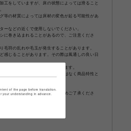
加工をしていますが、床の状態によっては滑ること
。
グ等の材質によっては床材の変色が起る可能性があ
ターなどの近くで使用しないでください。
シに巻き込まれることがあるので、ご注意くださ
り毛羽の乱れや毛玉が発生することがあります。
ど感じることがあります。その際は風通しの良い日
味が異なってみえる場合がございます。
てくることがございます。欠陥ではなく商品特性と
続けると少しずつ収まります。
い。
ontent of the page before translation.
交換はお受けしておりません。予めご了承くださ
for your understanding in advance.