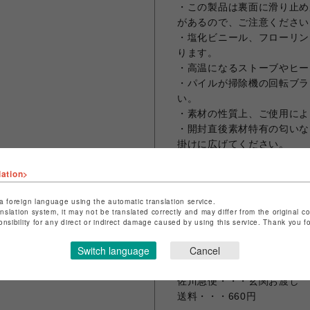
・この製品は裏面に滑り止め
があるので、ご注意ください
・塩化ビニール、フローリン
ります。
・高温になるストーブやヒー
・パイルが掃除機の回転ブラ
い。
・素材の性質上、ご使用によ
・開封直後素材特有の匂いな
掛けに広げてください。
・写真の角度や照明により色
lation>
・ご使用中、細かい繊維が出
してご了承ください。お使い
a foreign language using the automatic translation service.
・漂白剤は使用しないで下さ
anslation system, it may not be translated correctly and may differ from the original c
・上記注意事項による返品ご
onsibility for any direct or indirect damage caused by using this service. Thank you 
い。
Switch language
Cancel
【配送】
佐川急便・・・玄関お渡し
送料・・・660円