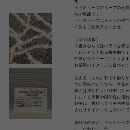
す。
ベイクルーズグループの会員
与が可能です。
ベイクルーズポイントの付与
の旨をご記載下さいませ。
【商品情報】
手書きならではのラフな雰囲
トレンドでもある抽象的でミ
部屋が今のムードになります
お部屋のイメージに合わせて
洗える、ふわふわで手触りが
つい寝転びたくなる、空気を
裏面は滑りにくいTPR（サ
しにくく摩擦や耐熱性に優れ
TPRは、燃やしても有害物
またリサイクル性も高いので
肌触りの良さ・ウォッシャブ
にこだわりました。