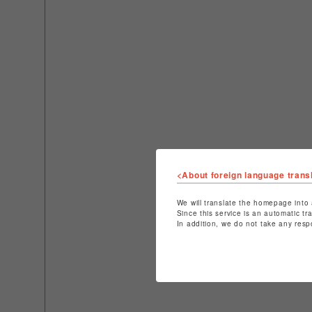
<About foreign language trans
We will translate the homepage into 
Since this service is an automatic tr
In addition, we do not take any resp