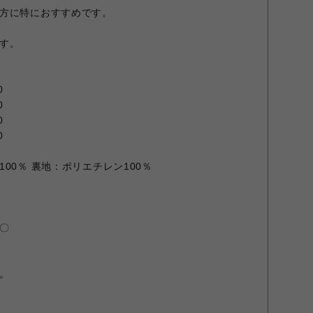
方に特におすすめです。
す。
0
0
0
0
00％ 裏地：ポリエチレン100％
〇
。