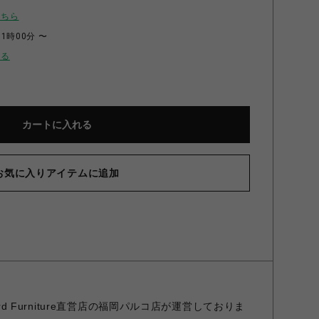
こちら
11時00分 〜
せる
カートに入れる
お気に入りアイテムに追加
ndard Furniture直営店の福岡パルコ店が運営しておりま