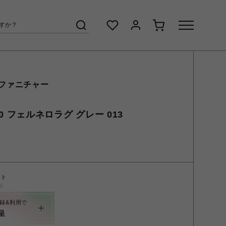
 ファニチャー
x70 フェルネロラグ グレー 013
ント
く
録&利用で
呈