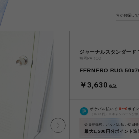
ジャーナルスタンダード
福岡PARCO
FERNERO RUG 50
￥3,630
税込
ポケパル払いで
0
〜
0
ポイ
（1P=1円）※キャンペーン分除
会員登録後、ポケパル払い初回登
最大1,500円分ポイント進