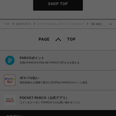
SHOP TOP
TOP
福岡PARCO
ジャーナルスタンダード ファニチャー
【8.18(火)
…
価格改定対象品】SIERRA DINER BENCH シエラダイナーベンチ 704
PARCOポイント
全国のPARCOやONLINE PARCOで貯まる＆使える
ポケパル払い
初回登録＆お買物で最大1,500円分のPARCOポイント進呈
POCKET PARCO（公式アプリ）
コイン＆クーポンでPARCOでのお買い物がオトクに