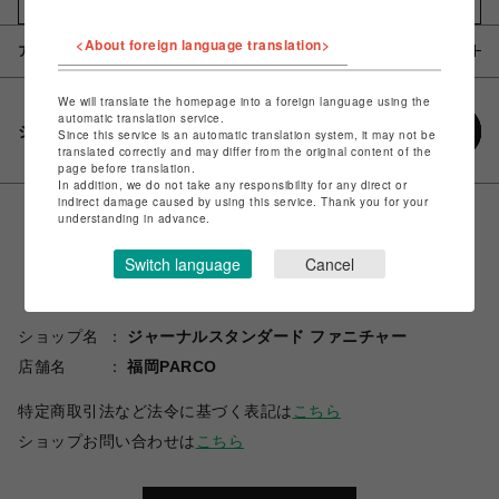
お気に入りアイテムに追加
<About foreign language translation>
アイテム説明 / 素材
We will translate the homepage into a foreign language using the
automatic translation service.
シェアする
Since this service is an automatic translation system, it may not be
translated correctly and may differ from the original content of the
page before translation.
In addition, we do not take any responsibility for any direct or
indirect damage caused by using this service. Thank you for your
understanding in advance.
Switch language
Cancel
ショップ名
ジャーナルスタンダード ファニチャー
店舗名
福岡PARCO
特定商取引法など法令に基づく表記は
こちら
ショップお問い合わせは
こちら